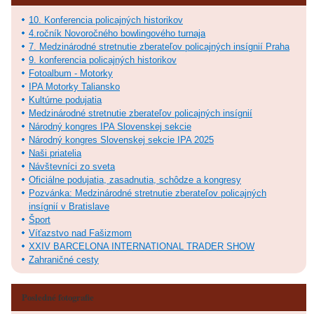
10. Konferencia policajných historikov
4.ročník Novoročného bowlingového turnaja
7. Medzinárodné stretnutie zberateľov policajných insígnií Praha
9. konferencia policajných historikov
Fotoalbum - Motorky
IPA Motorky Taliansko
Kultúrne podujatia
Medzinárodné stretnutie zberateľov policajných insígnií
Národný kongres IPA Slovenskej sekcie
Národný kongres Slovenskej sekcie IPA 2025
Naši priatelia
Návštevníci zo sveta
Oficiálne podujatia, zasadnutia, schôdze a kongresy
Pozvánka: Medzinárodné stretnutie zberateľov policajných
insígnií v Bratislave
Šport
Víťazstvo nad Fašizmom
XXIV BARCELONA INTERNATIONAL TRADER SHOW
Zahraničné cesty
Posledné fotografie