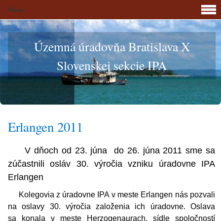
Menu
Územná úradovňa Bratislava X
Slovenskej sekcie IPA
Erlangen 2011
V dňoch od 23. júna do 26. júna 2011 sme sa
zúčastnili osláv 30. výročia vzniku úradovne IPA
Erlangen
Kolegovia z úradovne IPA v meste Erlangen nás pozvali
na oslavy 30. výročia založenia ich úradovne. Oslava
sa konala v meste Herzogenaurach, sídle spoločností