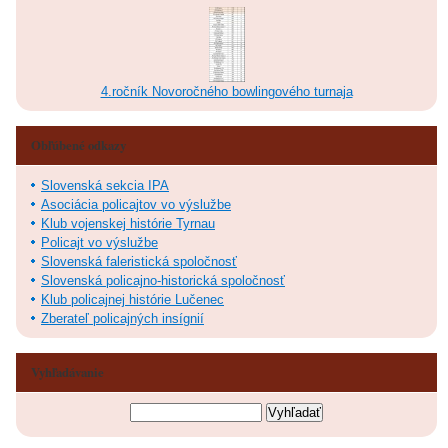
4.ročník Novoročného bowlingového turnaja
Obľúbené odkazy
Slovenská sekcia IPA
Asociácia policajtov vo výslužbe
Klub vojenskej histórie Tyrnau
Policajt vo výslužbe
Slovenská faleristická spoločnosť
Slovenská policajno-historická spoločnosť
Klub policajnej histórie Lučenec
Zberateľ policajných insígnií
Vyhľadávanie