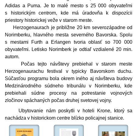
Adidas a Puma. Je to malé mesto s 25 000 obyvateľmi
s historickým centrom, kde má úradovňa k dispozícii
priestory historickej veže v starom meste.
Herzogenaurach je približne 20 km severozápadne od
Norimberku, hlavného mesta severného Bavorska. Spolu
s mestami Furth a Erlangen tvoria oblasť so 700 000
obyvateľmi. Letisko Norimberk je odtiaľ vzdialené 20 min.
autom.
Počas tejto návštevy prebiehal v starom meste
Herzogenaurachu festival v typicky Bavorskom duchu.
Súčasťou programu bola okrem iného aj návšteva budovy
Medzinárodného súdneho tribunálu v Norimberku, kde
prebiehali súdne procesy na potrestanie vojnových
zločinov spáchaných počas druhej svetovej vojny.
Ubytovanie nám poskytli
v hoteli Krone, ktorý sa
nachádza v historickom centre blízko policajnej stanice.