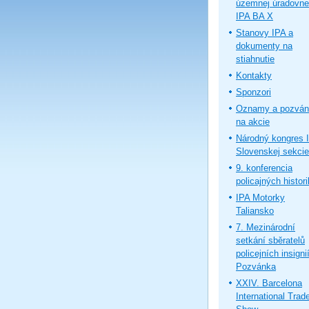
územnej úradovne
IPA BA X
Stanovy IPA a
dokumenty na
stiahnutie
Kontakty
Sponzori
Oznamy a pozván
na akcie
Národný kongres 
Slovenskej sekcie
9. konferencia
policajných histor
IPA Motorky
Taliansko
7. Mezinárodní
setkání sběratelů
policejních insignií
Pozvánka
XXIV. Barcelona
International Trad