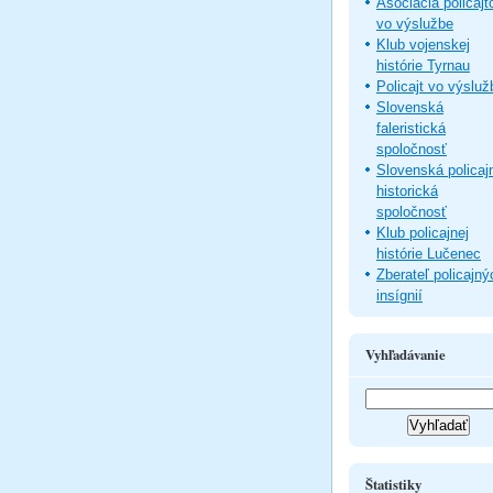
Asociácia policajt
vo výslužbe
Klub vojenskej
histórie Tyrnau
Policajt vo výsluž
Slovenská
faleristická
spoločnosť
Slovenská policaj
historická
spoločnosť
Klub policajnej
histórie Lučenec
Zberateľ policajný
insígnií
Vyhľadávanie
Štatistiky