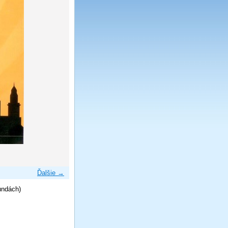
Ďalšie →
undách)