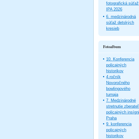
fotografická súťaž
IPA 2026
6. medzinárodná
súťaž detských
kresieb
Fotoalbum
10. Konferencia
policajných
historikov
4.ročník
Novoročného
bowlingového
turnaja
7. Medzinárodné
stretnutie zberate
policajných insígni
Praha
9. konferencia
policajných
historikov