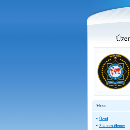
Územ
Menu
Úvod
Zoznam členov