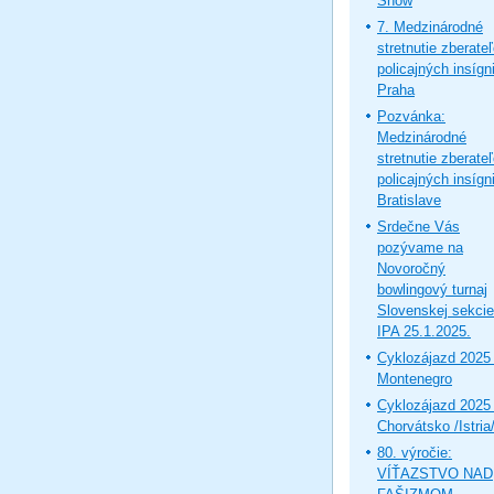
Show
7. Medzinárodné
stretnutie zberate
policajných insígni
Praha
Pozvánka:
Medzinárodné
stretnutie zberate
policajných insígni
Bratislave
Srdečne Vás
pozývame na
Novoročný
bowlingový turnaj
Slovenskej sekcie
IPA 25.1.2025.
Cyklozájazd 2025 
Montenegro
Cyklozájazd 2025 
Chorvátsko /Istria
80. výročie:
VÍŤAZSTVO NAD