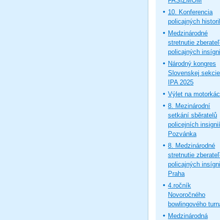
FAŠIZMOM
10. Konferencia
policajných histor
Medzinárodné
stretnutie zberate
policajných insígni
Národný kongres
Slovenskej sekcie
IPA 2025
Výlet na motorká
8. Mezinárodní
setkání sběratelů
policejních insignií
Pozvánka
8. Medzinárodné
stretnutie zberate
policajných insígni
Praha
4.ročník
Novoročného
bowlingového turn
Medzinárodná