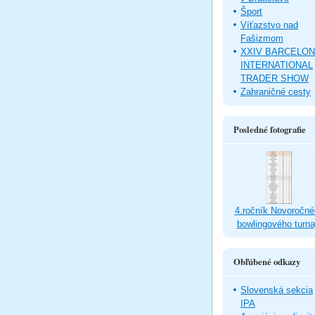
Šport
Víťazstvo nad
Fašizmom
XXIV BARCELO
INTERNATIONAL
TRADER SHOW
Zahraničné cesty
Posledné fotografie
4.ročník Novoročné
bowlingového turna
Obľúbené odkazy
Slovenská sekcia
IPA