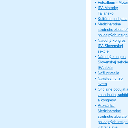
Fotoalbum - Moto
IPA Motorky
Taliansko
Kultúrne podujatia
Medzinárodné
stretnutie zberate
policajných insígni
Národný kongres
IPA Slovenskej
sekcie
Národný kongres
Slovenskej sekcie
IPA 2025
Naši priatelia
Návštevníci zo
sveta
Oficiálne podujatia
zasadnutia, schô
a kongresy
Pozvánka:
Medzinárodné
stretnutie zberate
policajných insígni
v Bratislave