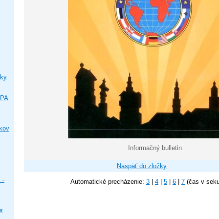
ky
IPA
ikov
Informačný bulletin
Naspäť do zložky
 -
Automatické precházenie:
3
|
4
|
5
|
6
|
7
(čas v sek
er