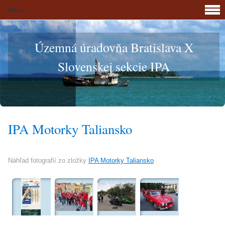
Menu
Územná úradovňa Bratislava X
Slovenskej sekcie IPA
IPA Motorky Taliansko
Náhľad fotografií zo zložky
IPA Motorky Taliansko