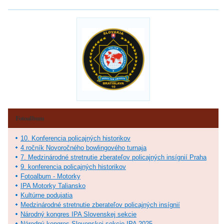
Fotoalbum
10. Konferencia policajných historikov
4.ročník Novoročného bowlingového turnaja
7. Medzinárodné stretnutie zberateľov policajných insígnií Praha
9. konferencia policajných historikov
Fotoalbum - Motorky
IPA Motorky Taliansko
Kultúrne podujatia
Medzinárodné stretnutie zberateľov policajných insígnií
Národný kongres IPA Slovenskej sekcie
Národný kongres Slovenskej sekcie IPA 2025