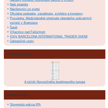
Naši priatelia
Návštevníci zo sveta
Oficiálne podujatia, zasadnutia, schôdze a kongresy
Pozvánka: Medzinárodné stretnutie zberateľov policajných
insígnií v Bratislave
Šport
Víťazstvo nad Fašizmom
XXIV BARCELONA INTERNATIONAL TRADER SHOW
Zahraničné cesty
Posledné fotografie
4.ročník Novoročného bowlingového turnaja
Obľúbené odkazy
Slovenská sekcia IPA