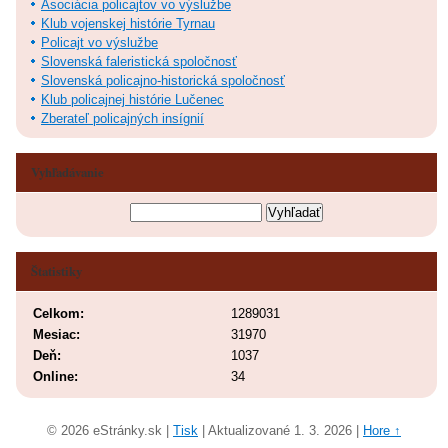
Asociácia policajtov vo výslužbe
Klub vojenskej histórie Tyrnau
Policajt vo výslužbe
Slovenská faleristická spoločnosť
Slovenská policajno-historická spoločnosť
Klub policajnej histórie Lučenec
Zberateľ policajných insígnií
Vyhľadávanie
Štatistiky
Celkom:
1289031
Mesiac:
31970
Deň:
1037
Online:
34
© 2026 eStránky.sk
|
Tisk
|
Aktualizované 1. 3. 2026
|
Hore ↑