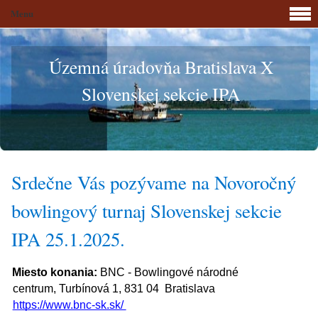
Menu
Územná úradovňa Bratislava X
Slovenskej sekcie IPA
Srdečne Vás pozývame na Novoročný
bowlingový turnaj Slovenskej sekcie
IPA 25.1.2025.
Miesto konania:
BNC - Bowlingové národné
centrum, Turbínová 1, 831 04 Bratislava
https://www.bnc-sk.sk/