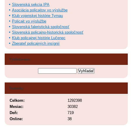
Slovenská sekcia IPA
Asociácia policajtov vo výslužbe
Klub vojenskej histórie Tyrnau
Policajt vo výslužbe
Slovenská faleristická spoločnosť
Slovenská policajno-historická spoločnosť
Klub policajnej histórie Lučenec
Zberateľ policajných insígnií
Vyhľadávanie
Štatistiky
Celkom:
1292398
Mesiac:
30382
Deň:
719
Online:
38