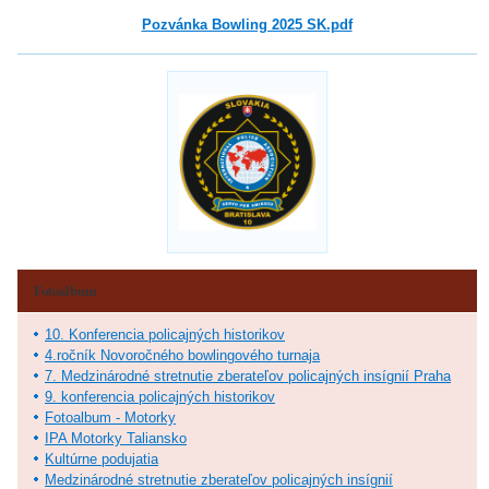
Pozvánka Bowling 2025 SK.pdf
Fotoalbum
10. Konferencia policajných historikov
4.ročník Novoročného bowlingového turnaja
7. Medzinárodné stretnutie zberateľov policajných insígnií Praha
9. konferencia policajných historikov
Fotoalbum - Motorky
IPA Motorky Taliansko
Kultúrne podujatia
Medzinárodné stretnutie zberateľov policajných insígnií