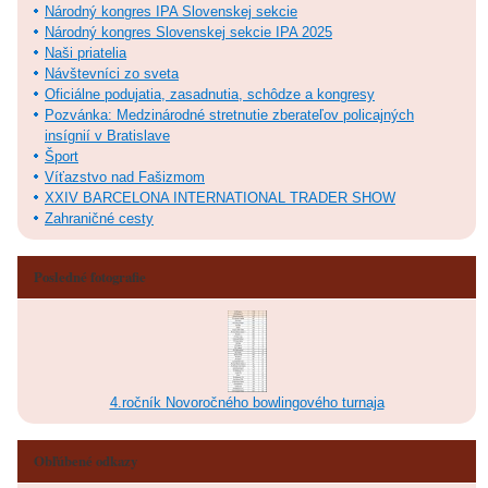
Národný kongres IPA Slovenskej sekcie
Národný kongres Slovenskej sekcie IPA 2025
Naši priatelia
Návštevníci zo sveta
Oficiálne podujatia, zasadnutia, schôdze a kongresy
Pozvánka: Medzinárodné stretnutie zberateľov policajných
insígnií v Bratislave
Šport
Víťazstvo nad Fašizmom
XXIV BARCELONA INTERNATIONAL TRADER SHOW
Zahraničné cesty
Posledné fotografie
4.ročník Novoročného bowlingového turnaja
Obľúbené odkazy