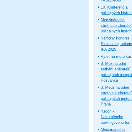
FAŠIZMOM
10. Konferencia
policajných histor
Medzinárodné
stretnutie zberate
policajných insígni
Národný kongres
Slovenskej sekcie
IPA 2025
Výlet na motorká
8. Mezinárodní
setkání sběratelů
policejních insignií
Pozvánka
8. Medzinárodné
stretnutie zberate
policajných insígni
Praha
4.ročník
Novoročného
bowlingového turn
Medzinárodná