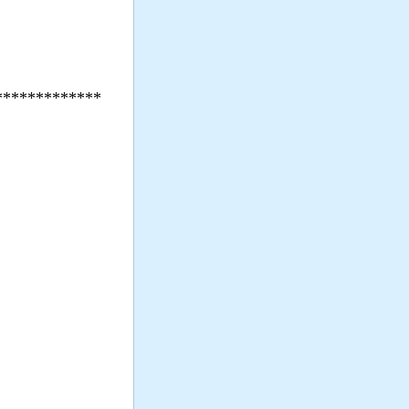
*************