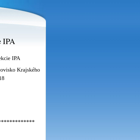
e IPA
ekcie IPA
covisko Krajského
18
*************