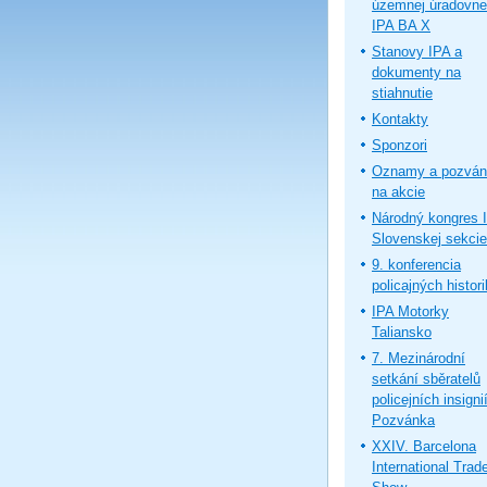
územnej úradovne
IPA BA X
Stanovy IPA a
dokumenty na
stiahnutie
Kontakty
Sponzori
Oznamy a pozván
na akcie
Národný kongres 
Slovenskej sekcie
9. konferencia
policajných histor
IPA Motorky
Taliansko
7. Mezinárodní
setkání sběratelů
policejních insignií
Pozvánka
XXIV. Barcelona
International Trad