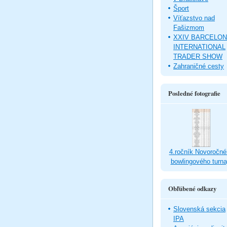
Šport
Víťazstvo nad
Fašizmom
XXIV BARCELO
INTERNATIONAL
TRADER SHOW
Zahraničné cesty
Posledné fotografie
4.ročník Novoročné
bowlingového turna
Obľúbené odkazy
Slovenská sekcia
IPA