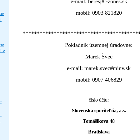
e-mail: beresj#t-zones.sk
mobil: 0903 821820
ľov
í
*****************************************
Pokladník územnej úradovne:
ľov
í v
Marek Švec
e-mail: marek.svec#minv.sk
mobil: 0907 406829
číslo účtu:
-
Slovenská sporiteľňa, a.s.
-
Tomášikova 48
/
Bratislava