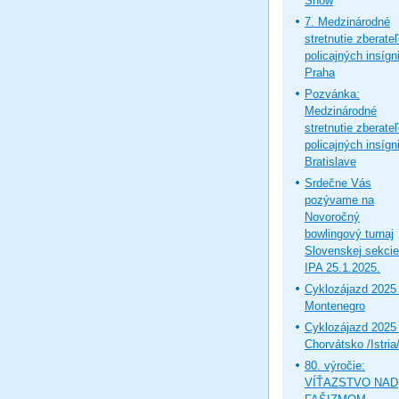
Show
7. Medzinárodné
stretnutie zberate
policajných insígni
Praha
Pozvánka:
Medzinárodné
stretnutie zberate
policajných insígni
Bratislave
Srdečne Vás
pozývame na
Novoročný
bowlingový turnaj
Slovenskej sekcie
IPA 25.1.2025.
Cyklozájazd 2025 
Montenegro
Cyklozájazd 2025 
Chorvátsko /Istria
80. výročie:
VÍŤAZSTVO NAD