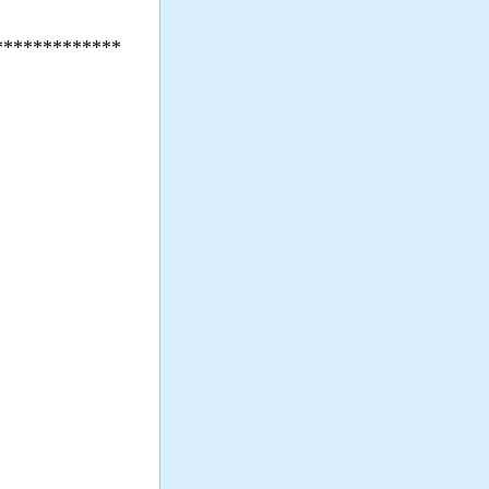
*************