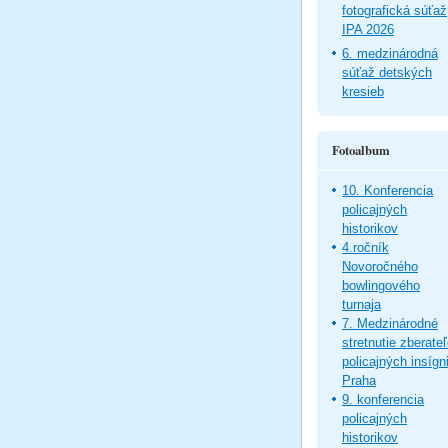
fotografická súťaž
IPA 2026
6. medzinárodná
súťaž detských
kresieb
Fotoalbum
10. Konferencia
policajných
historikov
4.ročník
Novoročného
bowlingového
turnaja
7. Medzinárodné
stretnutie zberate
policajných insígni
Praha
9. konferencia
policajných
historikov