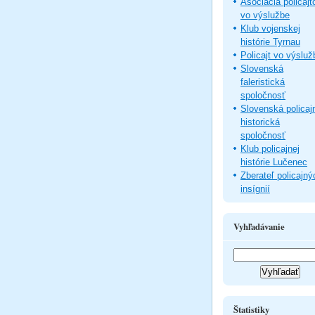
Asociácia policajt
vo výslužbe
Klub vojenskej
histórie Tyrnau
Policajt vo výsluž
Slovenská
faleristická
spoločnosť
Slovenská policaj
historická
spoločnosť
Klub policajnej
histórie Lučenec
Zberateľ policajný
insígnií
Vyhľadávanie
Štatistiky