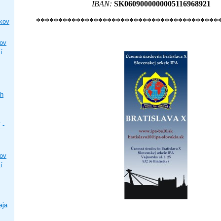
IBAN:
SK0609000000005116968921
*****************************************
ikov
ľov
í
ch
 -
ľov
í
aja