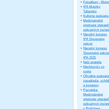
Fotoalbum - Moto
IPA Motorky
Taliansko
Kultúrne podujatia
Medzinárodné
stretnutie zberate
policajných insígni
Národný kongres
IPA Slovenskej
sekcie
Národný kongres
Slovenskej sekcie
IPA 2025
Naši priatelia
Návštevníci zo
sveta
Oficiálne podujatia
zasadnutia, schô
a kongresy
Pozvánka:
Medzinárodné
stretnutie zberate
policajných insígni
v Bratislave