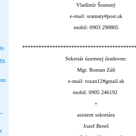
Vladimír Šramatý
e-mail: sramaty#post.sk
mobil: 0903 290805
*****************************************
ky
Sekretár územnej úradovne:
IPA
Mgr. Roman Záň
ikov
e-mail: rozan12#gmail.sk
mobil: 0905 246192
+
 -
asistent sekretára
Jozef Bereš
er