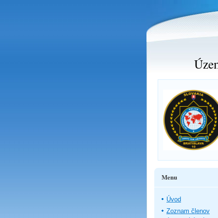
Územ
Menu
Úvod
Zoznam členov