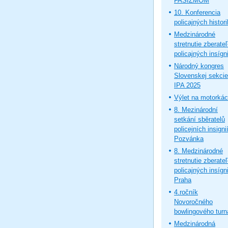
FAŠIZMOM
10. Konferencia
policajných histor
Medzinárodné
stretnutie zberate
policajných insígni
Národný kongres
Slovenskej sekcie
IPA 2025
Výlet na motorká
8. Mezinárodní
setkání sběratelů
policejních insignií
Pozvánka
8. Medzinárodné
stretnutie zberate
policajných insígni
Praha
4.ročník
Novoročného
bowlingového turn
Medzinárodná