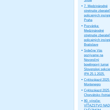
Show
7. Medzinárodné
stretnutie zberate
policajných insígni
Praha
Pozvánka:
Medzinárodné
stretnutie zberate
policajných insígni
Bratislave
Srdečne Vás
pozývame na
Novoročný
bowlingový turnaj
Slovenskej sekcie
IPA 25.1.2025.
Cyklozájazd 2025 
Montenegro
Cyklozájazd 2025 
Chorvátsko /Istria
80. výročie:
VÍŤAZSTVO NAD