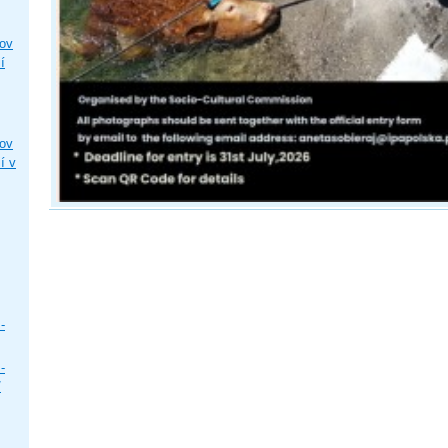
ľov
í
ľov
í v
-
-
/