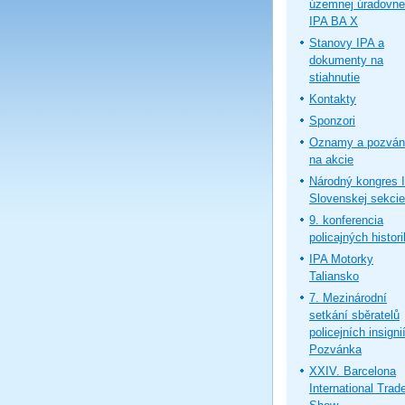
územnej úradovne
IPA BA X
Stanovy IPA a
dokumenty na
stiahnutie
Kontakty
Sponzori
Oznamy a pozván
na akcie
Národný kongres 
Slovenskej sekcie
9. konferencia
policajných histor
IPA Motorky
Taliansko
7. Mezinárodní
setkání sběratelů
policejních insignií
Pozvánka
XXIV. Barcelona
International Trad