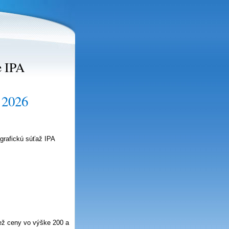
e IPA
 2026
grafickú súťaž IPA
tiež ceny vo výške 200 a