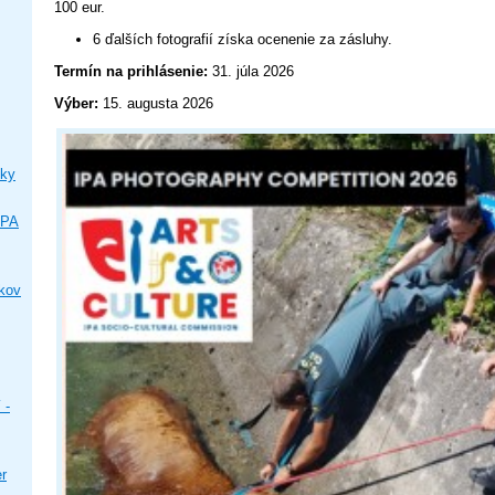
100 eur.
6 ďalších fotografií získa ocenenie za zásluhy.
Termín na prihlásenie:
31. júla 2026
Výber:
15. augusta 2026
ky
IPA
ikov
 -
er