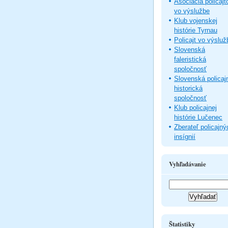
Asociácia policajt
vo výslužbe
Klub vojenskej
histórie Tyrnau
Policajt vo výsluž
Slovenská
faleristická
spoločnosť
Slovenská policaj
historická
spoločnosť
Klub policajnej
histórie Lučenec
Zberateľ policajný
insígnií
Vyhľadávanie
Štatistiky