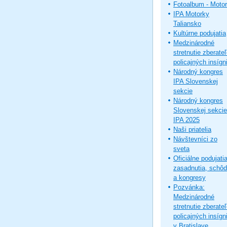
Fotoalbum - Moto
IPA Motorky
Taliansko
Kultúrne podujatia
Medzinárodné
stretnutie zberate
policajných insígni
Národný kongres
IPA Slovenskej
sekcie
Národný kongres
Slovenskej sekcie
IPA 2025
Naši priatelia
Návštevníci zo
sveta
Oficiálne podujatia
zasadnutia, schô
a kongresy
Pozvánka:
Medzinárodné
stretnutie zberate
policajných insígni
v Bratislave