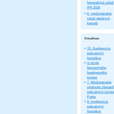
fotografická súťaž
IPA 2026
6. medzinárodná
súťaž detských
kresieb
Fotoalbum
10. Konferencia
policajných
historikov
4.ročník
Novoročného
bowlingového
turnaja
7. Medzinárodné
stretnutie zberate
policajných insígni
Praha
9. konferencia
policajných
historikov