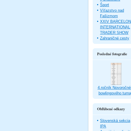
Šport
Víťazstvo nad
Fašizmom
XXIV BARCELO
INTERNATIONAL
TRADER SHOW
Zahraničné cesty
Posledné fotografie
4.ročník Novoročné
bowlingového turna
Obľúbené odkazy
Slovenská sekcia
IPA