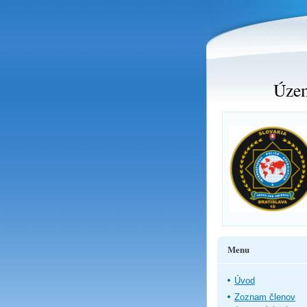
Územ
Menu
Úvod
Zoznam členov