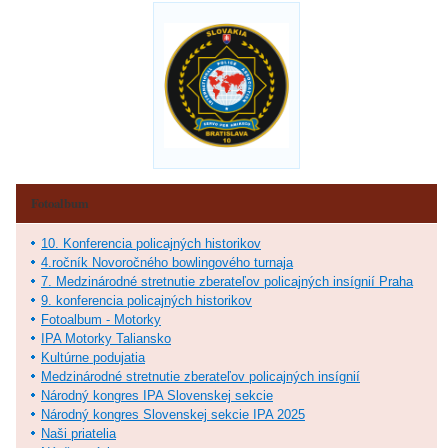
Fotoalbum
10. Konferencia policajných historikov
4.ročník Novoročného bowlingového turnaja
7. Medzinárodné stretnutie zberateľov policajných insígnií Praha
9. konferencia policajných historikov
Fotoalbum - Motorky
IPA Motorky Taliansko
Kultúrne podujatia
Medzinárodné stretnutie zberateľov policajných insígnií
Národný kongres IPA Slovenskej sekcie
Národný kongres Slovenskej sekcie IPA 2025
Naši priatelia