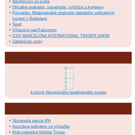
Návštevníci zo sveta
Oficiálne podujatia, zasadnutia, schôdze a kongresy
Pozvánka: Medzinárodné stretnutie zberateľov policajných
insígnií v Bratislave
Šport
Víťazstvo nad Fašizmom
XXIV BARCELONA INTERNATIONAL TRADER SHOW
Zahraničné cesty
Posledné fotografie
4.ročník Novoročného bowlingového turnaja
Obľúbené odkazy
Slovenská sekcia IPA
Asociácia policajtov vo výslužbe
Klub vojenskej histórie Tyrnau