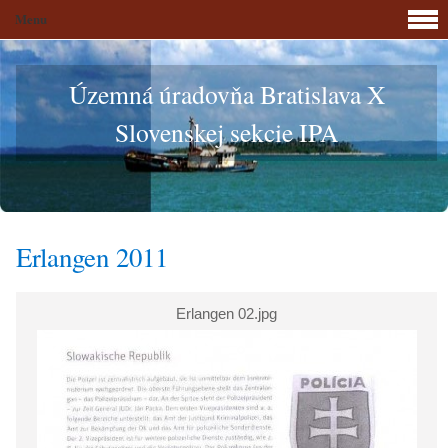
Menu
Územná úradovňa Bratislava X
Slovenskej sekcie IPA
Erlangen 2011
Erlangen 02.jpg