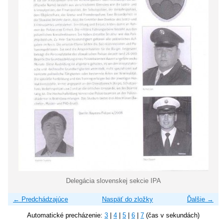
Delegácia slovenskej sekcie IPA
← Predchádzajúce
Naspäť do zložky
Ďalšie →
Automatické precházenie:
3
|
4
|
5
|
6
|
7
(čas v sekundách)