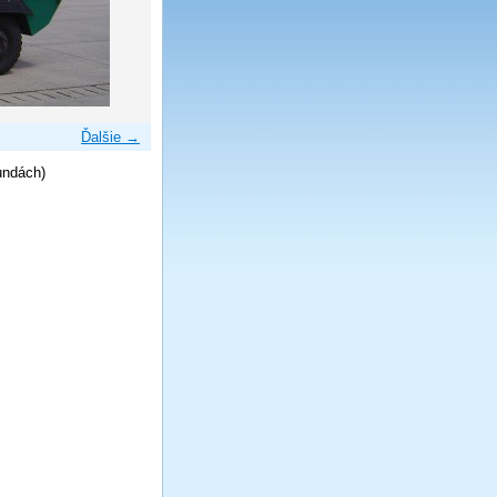
Ďalšie →
undách)