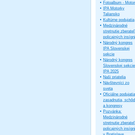
Fotoalbum - Moto
IPA Motorky
Taliansko
Kultúrne podujatia
Medzinárodné
stretnutie zberate
policajných insígni
Národný kongres
IPA Slovenskej
sekcie
Národný kongres
Slovenskej sekcie
IPA 2025
Naši priatelia
Návštevníci zo
sveta
Oficiálne podujatia
zasadnutia, schô
a kongresy
Pozvánka:
Medzinárodné
stretnutie zberate
policajných insígni
v Bratislave