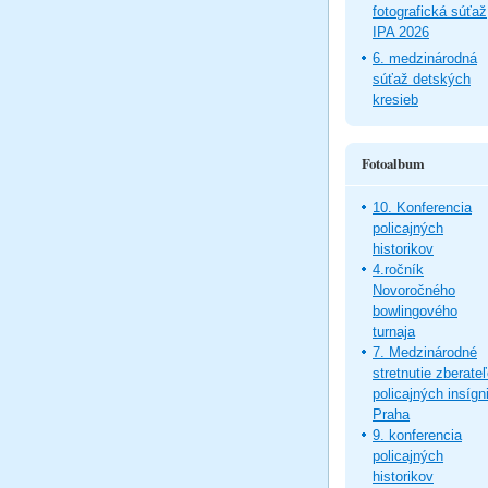
fotografická súťaž
IPA 2026
6. medzinárodná
súťaž detských
kresieb
Fotoalbum
10. Konferencia
policajných
historikov
4.ročník
Novoročného
bowlingového
turnaja
7. Medzinárodné
stretnutie zberate
policajných insígni
Praha
9. konferencia
policajných
historikov