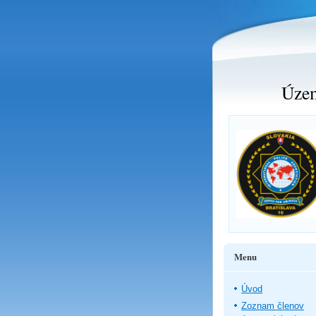
Územ
Menu
Úvod
Zoznam členov