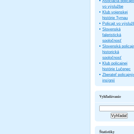
Asociácia policajt
vo výslužbe
Klub vojenskej
histórie Tyrnau
Policajt vo výsluž
Slovenská
faleristická
spoločnosť
Slovenská policaj
historická
spoločnosť
Klub policajnej
histórie Lučenec
Zberateľ policajný
insígnií
Vyhľadávanie
Štatistiky