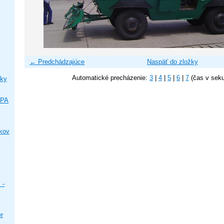
← Predchádzajúce
Naspäť do zložky
Automatické precházenie:
3
|
4
|
5
|
6
|
7
(čas v sek
ky
IPA
ikov
 -
er