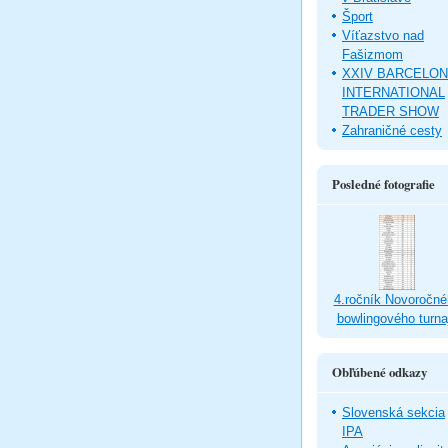
Šport
Víťazstvo nad
Fašizmom
XXIV BARCELO
INTERNATIONAL
TRADER SHOW
Zahraničné cesty
Posledné fotografie
4.ročník Novoročné
bowlingového turna
Obľúbené odkazy
Slovenská sekcia
IPA