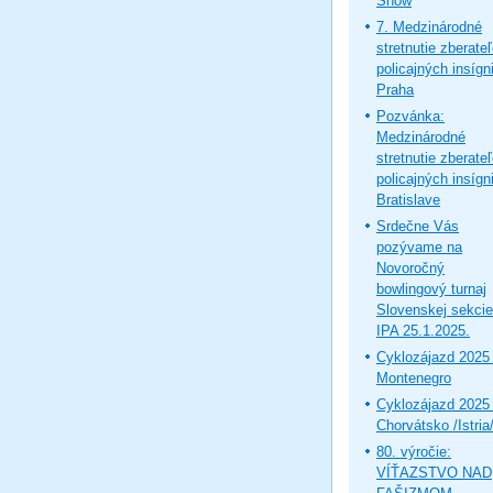
Show
7. Medzinárodné
stretnutie zberate
policajných insígni
Praha
Pozvánka:
Medzinárodné
stretnutie zberate
policajných insígni
Bratislave
Srdečne Vás
pozývame na
Novoročný
bowlingový turnaj
Slovenskej sekcie
IPA 25.1.2025.
Cyklozájazd 2025 
Montenegro
Cyklozájazd 2025 
Chorvátsko /Istria
80. výročie:
VÍŤAZSTVO NAD