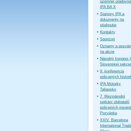
územnej úradovne
IPA BA X
Stanovy IPA a
dokumenty na
stiahnutie
Kontakty
Sponzori
Oznamy a pozván
na akcie
Národný kongres 
Slovenskej sekcie
9. konferencia
policajných histor
IPA Motorky
Taliansko
7. Mezinárodní
setkání sběratelů
policejních insignií
Pozvánka
XXIV. Barcelona
International Trad