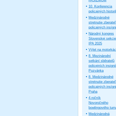
FAŠIZMOM
10. Konferencia
policajných histor
Medzinárodné
stretnutie zberate
policajných insígni
Národný kongres
Slovenskej sekcie
IPA 2025
Výlet na motorká
8. Mezinárodní
setkání sběratelů
policejních insignií
Pozvánka
8. Medzinárodné
stretnutie zberate
policajných insígni
Praha
4.ročník
Novoročného
bowlingového turn
Medzinárodná