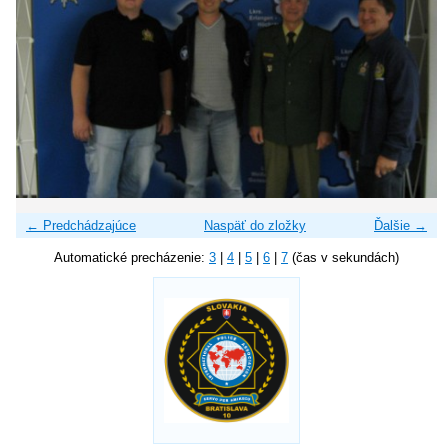
← Predchádzajúce
Naspäť do zložky
Ďalšie →
Automatické precházenie:
3
|
4
|
5
|
6
|
7
(čas v sekundách)