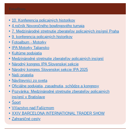
Fotoalbum
10. Konferencia policajných historikov
4.ročník Novoročného bowlingového turnaja
7. Medzinárodné stretnutie zberateľov policajných insígnií Praha
9. konferencia policajných historikov
Fotoalbum - Motorky
IPA Motorky Taliansko
Kultúrne podujatia
Medzinárodné stretnutie zberateľov policajných insígnií
Národný kongres IPA Slovenskej sekcie
Národný kongres Slovenskej sekcie IPA 2025
Naši priatelia
Návštevníci zo sveta
Oficiálne podujatia, zasadnutia, schôdze a kongresy
Pozvánka: Medzinárodné stretnutie zberateľov policajných
insígnií v Bratislave
Šport
Víťazstvo nad Fašizmom
XXIV BARCELONA INTERNATIONAL TRADER SHOW
Zahraničné cesty