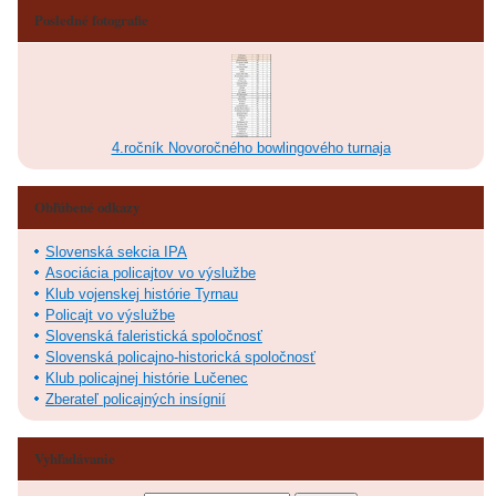
Posledné fotografie
4.ročník Novoročného bowlingového turnaja
Obľúbené odkazy
Slovenská sekcia IPA
Asociácia policajtov vo výslužbe
Klub vojenskej histórie Tyrnau
Policajt vo výslužbe
Slovenská faleristická spoločnosť
Slovenská policajno-historická spoločnosť
Klub policajnej histórie Lučenec
Zberateľ policajných insígnií
Vyhľadávanie