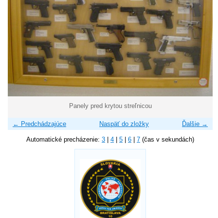
Panely pred krytou streľnicou
← Predchádzajúce
Naspäť do zložky
Ďalšie →
Automatické precházenie:
3
|
4
|
5
|
6
|
7
(čas v sekundách)