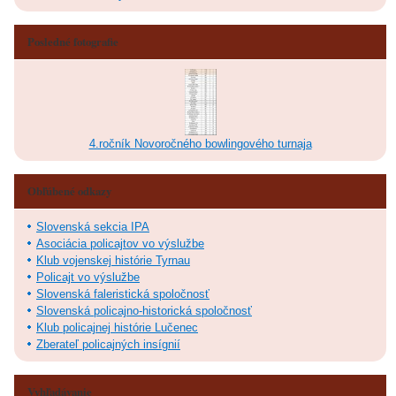
Posledné fotografie
4.ročník Novoročného bowlingového turnaja
Obľúbené odkazy
Slovenská sekcia IPA
Asociácia policajtov vo výslužbe
Klub vojenskej histórie Tyrnau
Policajt vo výslužbe
Slovenská faleristická spoločnosť
Slovenská policajno-historická spoločnosť
Klub policajnej histórie Lučenec
Zberateľ policajných insígnií
Vyhľadávanie