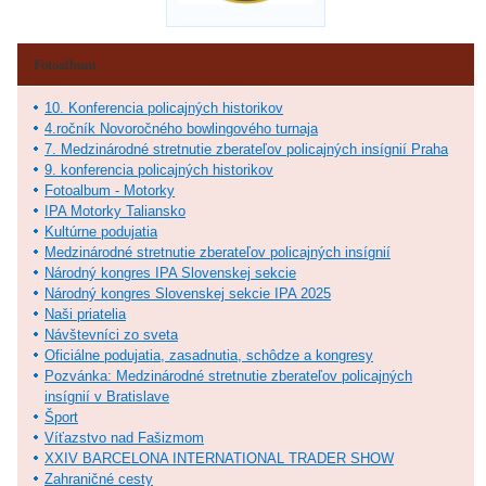
Fotoalbum
10. Konferencia policajných historikov
4.ročník Novoročného bowlingového turnaja
7. Medzinárodné stretnutie zberateľov policajných insígnií Praha
9. konferencia policajných historikov
Fotoalbum - Motorky
IPA Motorky Taliansko
Kultúrne podujatia
Medzinárodné stretnutie zberateľov policajných insígnií
Národný kongres IPA Slovenskej sekcie
Národný kongres Slovenskej sekcie IPA 2025
Naši priatelia
Návštevníci zo sveta
Oficiálne podujatia, zasadnutia, schôdze a kongresy
Pozvánka: Medzinárodné stretnutie zberateľov policajných
insígnií v Bratislave
Šport
Víťazstvo nad Fašizmom
XXIV BARCELONA INTERNATIONAL TRADER SHOW
Zahraničné cesty