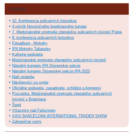
Fotoalbum
10. Konferencia policajných historikov
4.ročník Novoročného bowlingového turnaja
7. Medzinárodné stretnutie zberateľov policajných insígnií Praha
9. konferencia policajných historikov
Fotoalbum - Motorky
IPA Motorky Taliansko
Kultúrne podujatia
Medzinárodné stretnutie zberateľov policajných insígnií
Národný kongres IPA Slovenskej sekcie
Národný kongres Slovenskej sekcie IPA 2025
Naši priatelia
Návštevníci zo sveta
Oficiálne podujatia, zasadnutia, schôdze a kongresy
Pozvánka: Medzinárodné stretnutie zberateľov policajných
insígnií v Bratislave
Šport
Víťazstvo nad Fašizmom
XXIV BARCELONA INTERNATIONAL TRADER SHOW
Zahraničné cesty