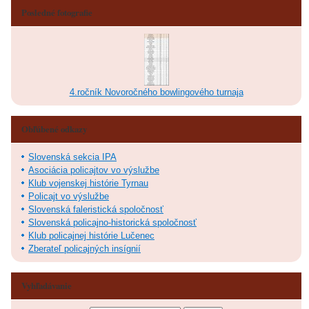
Posledné fotografie
4.ročník Novoročného bowlingového turnaja
Obľúbené odkazy
Slovenská sekcia IPA
Asociácia policajtov vo výslužbe
Klub vojenskej histórie Tyrnau
Policajt vo výslužbe
Slovenská faleristická spoločnosť
Slovenská policajno-historická spoločnosť
Klub policajnej histórie Lučenec
Zberateľ policajných insígnií
Vyhľadávanie