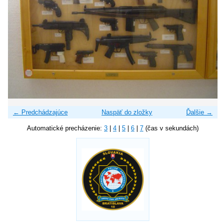
← Predchádzajúce
Naspäť do zložky
Ďalšie →
Automatické precházenie:
3
|
4
|
5
|
6
|
7
(čas v sekundách)