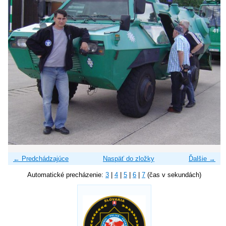
← Predchádzajúce
Naspäť do zložky
Ďalšie →
Automatické precházenie:
3
|
4
|
5
|
6
|
7
(čas v sekundách)