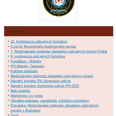
Fotoalbum
10. Konferencia policajných historikov
4.ročník Novoročného bowlingového turnaja
7. Medzinárodné stretnutie zberateľov policajných insígnií Praha
9. konferencia policajných historikov
Fotoalbum - Motorky
IPA Motorky Taliansko
Kultúrne podujatia
Medzinárodné stretnutie zberateľov policajných insígnií
Národný kongres IPA Slovenskej sekcie
Národný kongres Slovenskej sekcie IPA 2025
Naši priatelia
Návštevníci zo sveta
Oficiálne podujatia, zasadnutia, schôdze a kongresy
Pozvánka: Medzinárodné stretnutie zberateľov policajných
insígnií v Bratislave
Šport