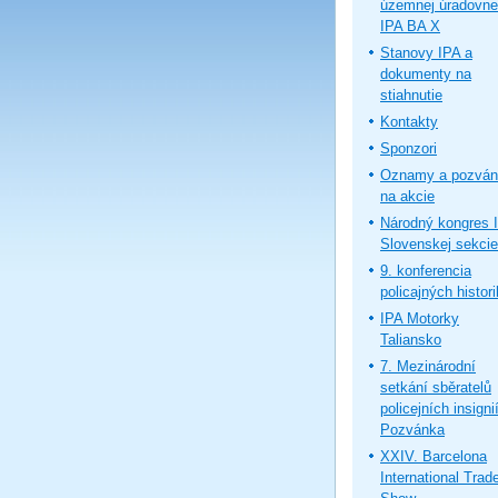
územnej úradovne
IPA BA X
Stanovy IPA a
dokumenty na
stiahnutie
Kontakty
Sponzori
Oznamy a pozván
na akcie
Národný kongres 
Slovenskej sekcie
9. konferencia
policajných histor
IPA Motorky
Taliansko
7. Mezinárodní
setkání sběratelů
policejních insignií
Pozvánka
XXIV. Barcelona
International Trad