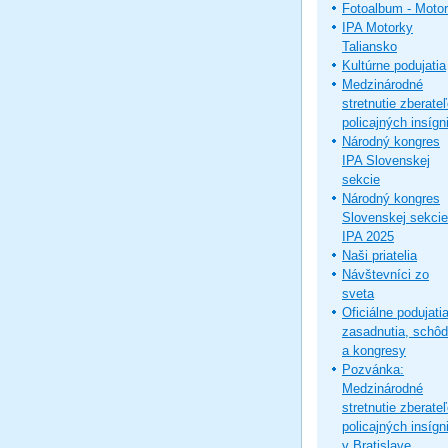
Fotoalbum - Moto
IPA Motorky
Taliansko
Kultúrne podujatia
Medzinárodné
stretnutie zberate
policajných insígni
Národný kongres
IPA Slovenskej
sekcie
Národný kongres
Slovenskej sekcie
IPA 2025
Naši priatelia
Návštevníci zo
sveta
Oficiálne podujatia
zasadnutia, schô
a kongresy
Pozvánka:
Medzinárodné
stretnutie zberate
policajných insígni
v Bratislave