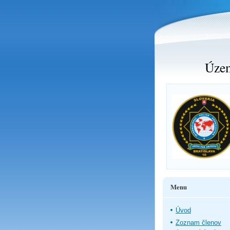
Územ
Menu
Úvod
Zoznam členov