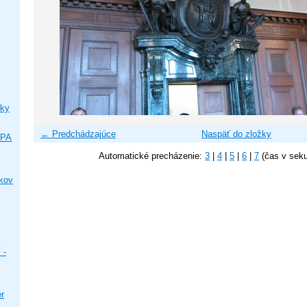
ky
← Predchádzajúce
Naspäť do zložky
IPA
Automatické precházenie:
3
|
4
|
5
|
6
|
7
(čas v sek
ikov
 -
er