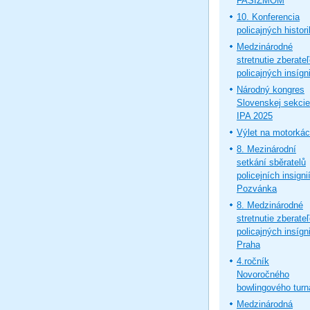
FAŠIZMOM
10. Konferencia
policajných histor
Medzinárodné
stretnutie zberate
policajných insígni
Národný kongres
Slovenskej sekcie
IPA 2025
Výlet na motorká
8. Mezinárodní
setkání sběratelů
policejních insignií
Pozvánka
8. Medzinárodné
stretnutie zberate
policajných insígni
Praha
4.ročník
Novoročného
bowlingového turn
Medzinárodná