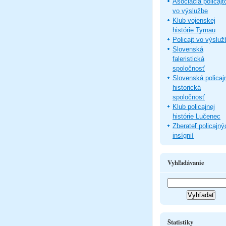
Asociácia policajt
vo výslužbe
Klub vojenskej
histórie Tyrnau
Policajt vo výsluž
Slovenská
faleristická
spoločnosť
Slovenská policaj
historická
spoločnosť
Klub policajnej
histórie Lučenec
Zberateľ policajný
insígnií
Vyhľadávanie
Štatistiky