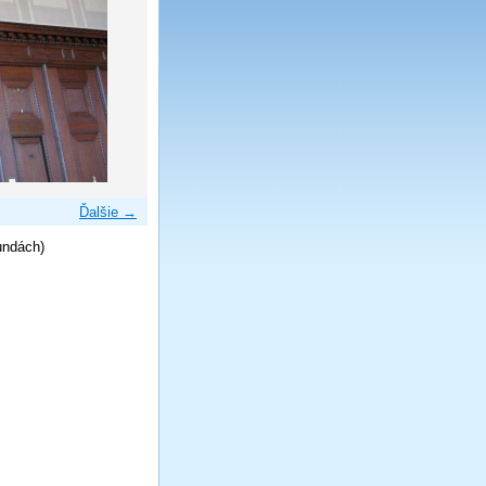
Ďalšie →
undách)