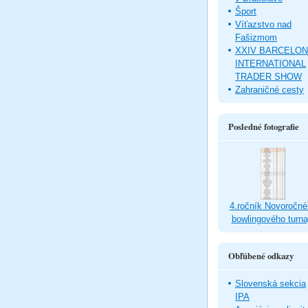
Šport
Víťazstvo nad
Fašizmom
XXIV BARCELO
INTERNATIONAL
TRADER SHOW
Zahraničné cesty
Posledné fotografie
4.ročník Novoročné
bowlingového turna
Obľúbené odkazy
Slovenská sekcia
IPA