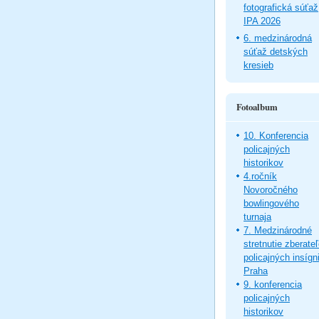
fotografická súťaž
IPA 2026
6. medzinárodná
súťaž detských
kresieb
Fotoalbum
10. Konferencia
policajných
historikov
4.ročník
Novoročného
bowlingového
turnaja
7. Medzinárodné
stretnutie zberate
policajných insígni
Praha
9. konferencia
policajných
historikov