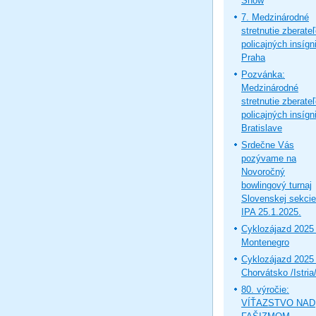
Show
7. Medzinárodné
stretnutie zberate
policajných insígni
Praha
Pozvánka:
Medzinárodné
stretnutie zberate
policajných insígni
Bratislave
Srdečne Vás
pozývame na
Novoročný
bowlingový turnaj
Slovenskej sekcie
IPA 25.1.2025.
Cyklozájazd 2025 
Montenegro
Cyklozájazd 2025 
Chorvátsko /Istria
80. výročie:
VÍŤAZSTVO NAD