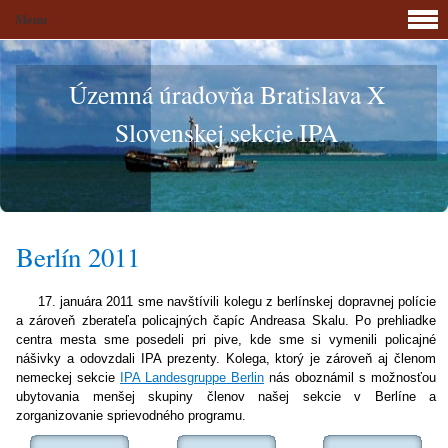
Menu
Územná úradovňa Bratislava X
Slovenskej sekcie IPA
Berlín 2011
17. januára 2011 sme navštívili kolegu z berlínskej dopravnej polície
a zároveň zberateľa policajných čapíc Andreasa Skalu. Po prehliadke
centra mesta sme posedeli pri pive, kde sme si vymenili policajné
nášivky a odovzdali IPA prezenty. Kolega, ktorý je zároveň aj členom
nemeckej sekcie
IPA Landesgruppe Berlin
nás oboznámil s možnosťou
ubytovania menšej skupiny členov našej sekcie v Berlíne a
zorganizovanie sprievodného programu.