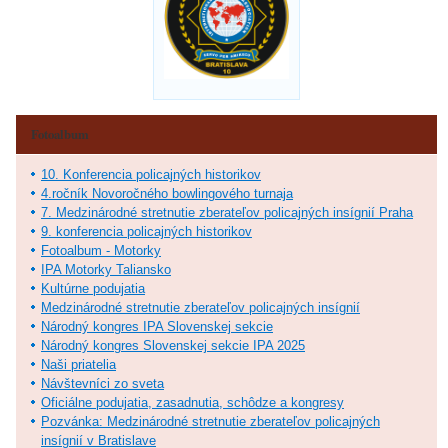
Fotoalbum
10. Konferencia policajných historikov
4.ročník Novoročného bowlingového turnaja
7. Medzinárodné stretnutie zberateľov policajných insígnií Praha
9. konferencia policajných historikov
Fotoalbum - Motorky
IPA Motorky Taliansko
Kultúrne podujatia
Medzinárodné stretnutie zberateľov policajných insígnií
Národný kongres IPA Slovenskej sekcie
Národný kongres Slovenskej sekcie IPA 2025
Naši priatelia
Návštevníci zo sveta
Oficiálne podujatia, zasadnutia, schôdze a kongresy
Pozvánka: Medzinárodné stretnutie zberateľov policajných
insígnií v Bratislave