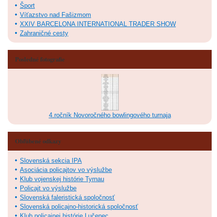
Šport
Víťazstvo nad Fašizmom
XXIV BARCELONA INTERNATIONAL TRADER SHOW
Zahraničné cesty
Posledné fotografie
4.ročník Novoročného bowlingového turnaja
Obľúbené odkazy
Slovenská sekcia IPA
Asociácia policajtov vo výslužbe
Klub vojenskej histórie Tyrnau
Policajt vo výslužbe
Slovenská faleristická spoločnosť
Slovenská policajno-historická spoločnosť
Klub policajnej histórie Lučenec