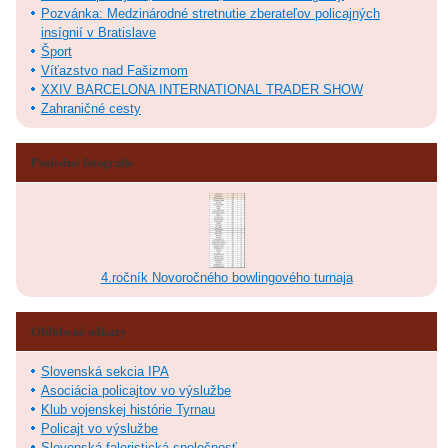
Pozvánka: Medzinárodné stretnutie zberateľov policajných
insígnií v Bratislave
Šport
Víťazstvo nad Fašizmom
XXIV BARCELONA INTERNATIONAL TRADER SHOW
Zahraničné cesty
Posledné fotografie
4.ročník Novoročného bowlingového turnaja
Obľúbené odkazy
Slovenská sekcia IPA
Asociácia policajtov vo výslužbe
Klub vojenskej histórie Tyrnau
Policajt vo výslužbe
Slovenská faleristická spoločnosť