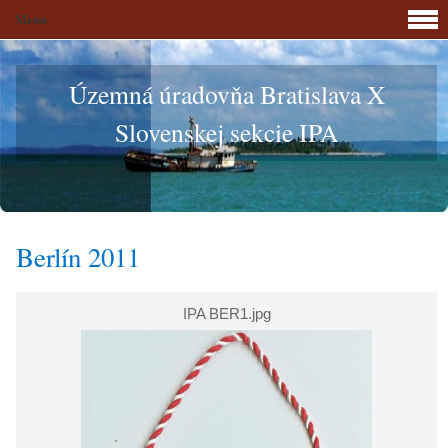
Menu
Územná úradovňa Bratislava X
Slovenskej sekcie IPA
Berlín 2011
IPA BER1.jpg