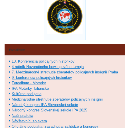
Fotoalbum
10. Konferencia policajných historikov
4.ročník Novoročného bowlingového turnaja
7. Medzinárodné stretnutie zberateľov policajných insígnií Praha
9. konferencia policajných historikov
Fotoalbum - Motorky
IPA Motorky Taliansko
Kultúrne podujatia
Medzinárodné stretnutie zberateľov policajných insígnií
Národný kongres IPA Slovenskej sekcie
Národný kongres Slovenskej sekcie IPA 2025
Naši priatelia
Návštevníci zo sveta
Oficiálne podujatia, zasadnutia, schôdze a kongresy