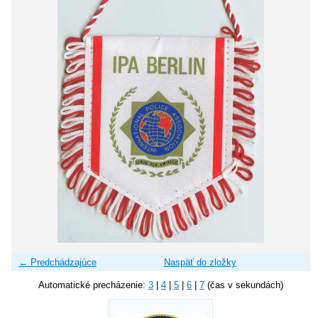
← Predchádzajúce
Naspäť do zložky
Automatické precházenie:
3
|
4
|
5
|
6
|
7
(čas v sekundách)