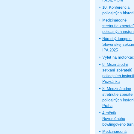
FAŠIZMOM
10. Konferencia
policajných histor
Medzinárodné
stretnutie zberate
policajných insígni
Národný kongres
Slovenskej sekcie
IPA 2025
Výlet na motorká
8. Mezinárodní
setkání sběratelů
policejních insignií
Pozvánka
8. Medzinárodné
stretnutie zberate
policajných insígni
Praha
4.ročník
Novoročného
bowlingového turn
Medzinárodná