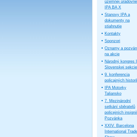
územnej úradovne
IPA BA X
Stanovy IPA a
dokumenty na
stiahnutie
Kontakty
Sponzori
Oznamy a pozván
na akcie
Národný kongres 
Slovenskej sekcie
9. konferencia
policajných histor
IPA Motorky
Taliansko
7. Mezinárodní
setkání sběratelů
policejních insignií
Pozvánka
XXIV. Barcelona
International Trad