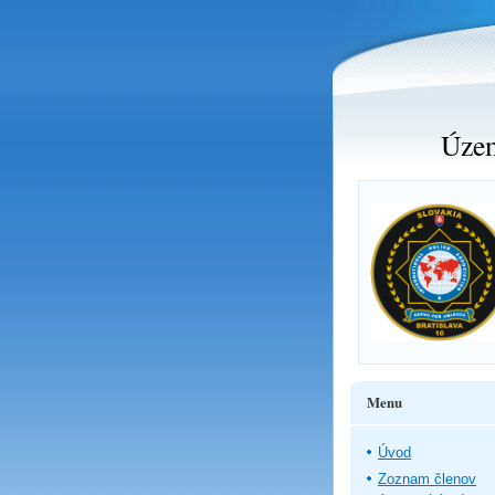
Územ
Menu
Úvod
Zoznam členov