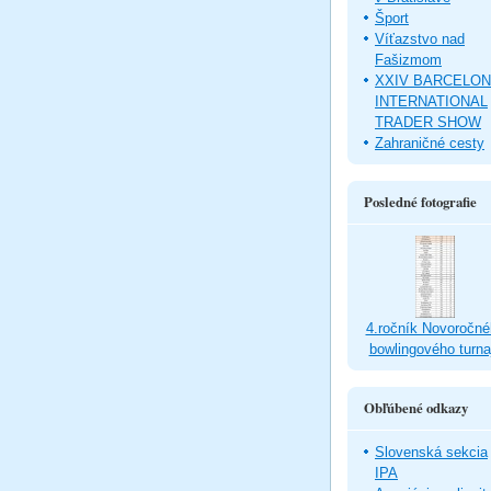
Šport
Víťazstvo nad
Fašizmom
XXIV BARCELO
INTERNATIONAL
TRADER SHOW
Zahraničné cesty
Posledné fotografie
4.ročník Novoročné
bowlingového turna
Obľúbené odkazy
Slovenská sekcia
IPA