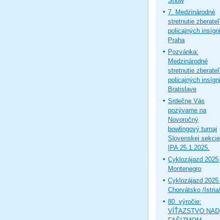
Show
7. Medzinárodné
stretnutie zberate
policajných insígni
Praha
Pozvánka:
Medzinárodné
stretnutie zberate
policajných insígni
Bratislave
Srdečne Vás
pozývame na
Novoročný
bowlingový turnaj
Slovenskej sekcie
IPA 25.1.2025.
Cyklozájazd 2025 
Montenegro
Cyklozájazd 2025 
Chorvátsko /Istria
80. výročie:
VÍŤAZSTVO NAD