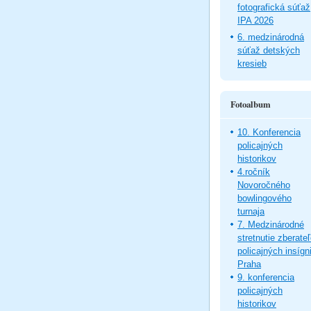
fotografická súťaž
IPA 2026
6. medzinárodná
súťaž detských
kresieb
Fotoalbum
10. Konferencia
policajných
historikov
4.ročník
Novoročného
bowlingového
turnaja
7. Medzinárodné
stretnutie zberate
policajných insígni
Praha
9. konferencia
policajných
historikov