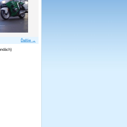
Ďalšie →
undách)