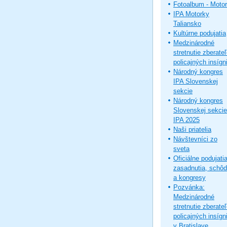
Fotoalbum - Moto
IPA Motorky
Taliansko
Kultúrne podujatia
Medzinárodné
stretnutie zberate
policajných insígni
Národný kongres
IPA Slovenskej
sekcie
Národný kongres
Slovenskej sekcie
IPA 2025
Naši priatelia
Návštevníci zo
sveta
Oficiálne podujatia
zasadnutia, schô
a kongresy
Pozvánka:
Medzinárodné
stretnutie zberate
policajných insígni
v Bratislave