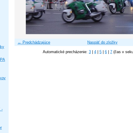
← Predchádzajúce
Naspäť do zložky
ky
Automatické precházenie:
3
|
4
|
5
|
6
|
7
(čas v sek
IPA
ikov
 -
er