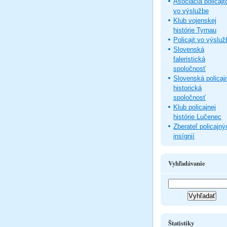
Asociácia policajt
vo výslužbe
Klub vojenskej
histórie Tyrnau
Policajt vo výsluž
Slovenská
faleristická
spoločnosť
Slovenská policaj
historická
spoločnosť
Klub policajnej
histórie Lučenec
Zberateľ policajný
insígnií
Vyhľadávanie
Štatistiky