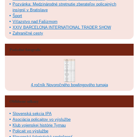
Pozvánka: Medzinárodné stretnutie zberateľov policajných
insígnií v Bratislave
Šport
Víťazstvo nad Fašizmom
XXIV BARCELONA INTERNATIONAL TRADER SHOW
Zahraničné cesty
Posledné fotografie
4.ročník Novoročného bowlingového turnaja
Obľúbené odkazy
Slovenská sekcia IPA
Asociácia policajtov vo výslužbe
Klub vojenskej histórie Tyrnau
Policajt vo výslužbe
Slovenská faleristická spoločnosť