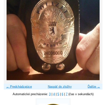
← Predchádzajúce
Naspäť do zložky
Ďalšie →
Automatické precházenie:
3
|
4
|
5
|
6
|
7
(čas v sekundách)