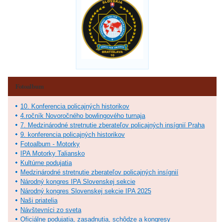
Fotoalbum
10. Konferencia policajných historikov
4.ročník Novoročného bowlingového turnaja
7. Medzinárodné stretnutie zberateľov policajných insígnií Praha
9. konferencia policajných historikov
Fotoalbum - Motorky
IPA Motorky Taliansko
Kultúrne podujatia
Medzinárodné stretnutie zberateľov policajných insígnií
Národný kongres IPA Slovenskej sekcie
Národný kongres Slovenskej sekcie IPA 2025
Naši priatelia
Návštevníci zo sveta
Oficiálne podujatia, zasadnutia, schôdze a kongresy