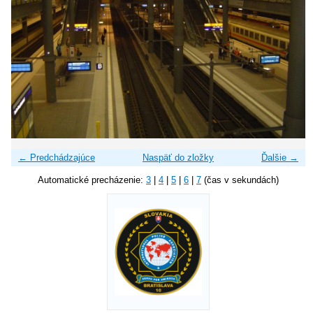
← Predchádzajúce
Naspäť do zložky
Ďalšie →
Automatické precházenie:
3
|
4
|
5
|
6
|
7
(čas v sekundách)