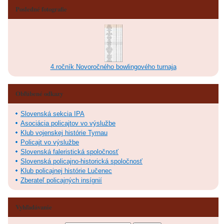
Posledné fotografie
4.ročník Novoročného bowlingového turnaja
Obľúbené odkazy
Slovenská sekcia IPA
Asociácia policajtov vo výslužbe
Klub vojenskej histórie Tyrnau
Policajt vo výslužbe
Slovenská faleristická spoločnosť
Slovenská policajno-historická spoločnosť
Klub policajnej histórie Lučenec
Zberateľ policajných insígnií
Vyhľadávanie