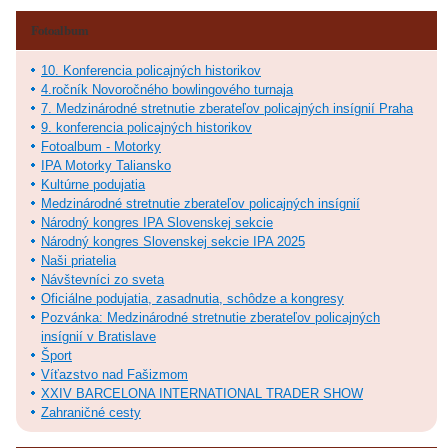
Fotoalbum
10. Konferencia policajných historikov
4.ročník Novoročného bowlingového turnaja
7. Medzinárodné stretnutie zberateľov policajných insígnií Praha
9. konferencia policajných historikov
Fotoalbum - Motorky
IPA Motorky Taliansko
Kultúrne podujatia
Medzinárodné stretnutie zberateľov policajných insígnií
Národný kongres IPA Slovenskej sekcie
Národný kongres Slovenskej sekcie IPA 2025
Naši priatelia
Návštevníci zo sveta
Oficiálne podujatia, zasadnutia, schôdze a kongresy
Pozvánka: Medzinárodné stretnutie zberateľov policajných
insígnií v Bratislave
Šport
Víťazstvo nad Fašizmom
XXIV BARCELONA INTERNATIONAL TRADER SHOW
Zahraničné cesty