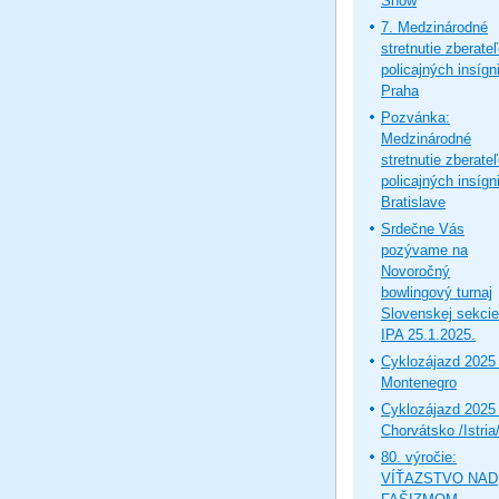
Show
7. Medzinárodné
stretnutie zberate
policajných insígni
Praha
Pozvánka:
Medzinárodné
stretnutie zberate
policajných insígni
Bratislave
Srdečne Vás
pozývame na
Novoročný
bowlingový turnaj
Slovenskej sekcie
IPA 25.1.2025.
Cyklozájazd 2025 
Montenegro
Cyklozájazd 2025 
Chorvátsko /Istria
80. výročie:
VÍŤAZSTVO NAD