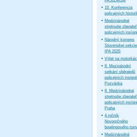
FAŠIZMOM
10. Konferencia
policajných histor
Medzinárodné
stretnutie zberate
policajných insígni
Národný kongres
Slovenskej sekcie
IPA 2025
Výlet na motorká
8. Mezinárodní
setkání sběratelů
policejních insignií
Pozvánka
8. Medzinárodné
stretnutie zberate
policajných insígni
Praha
4.ročník
Novoročného
bowlingového turn
Medzinárodná