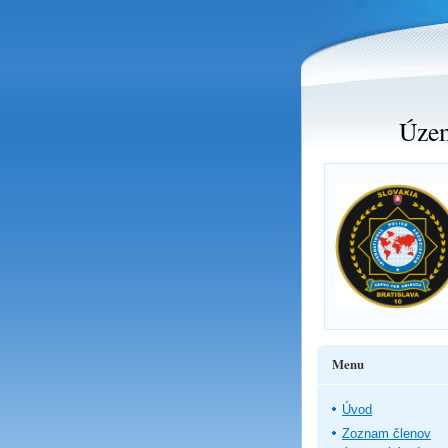
Územ
Menu
Úvod
Zoznam členov