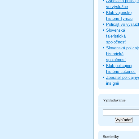
Asociácia policajt
vo výslužbe
Klub vojenskej
histórie Tyrnau
Policajt vo výsluž
Slovenská
faleristická
spoločnosť
Slovenská policaj
historická
spoločnosť
Klub policajnej
histórie Lučenec
Zberateľ policajný
insígnií
Vyhľadávanie
Štatistiky