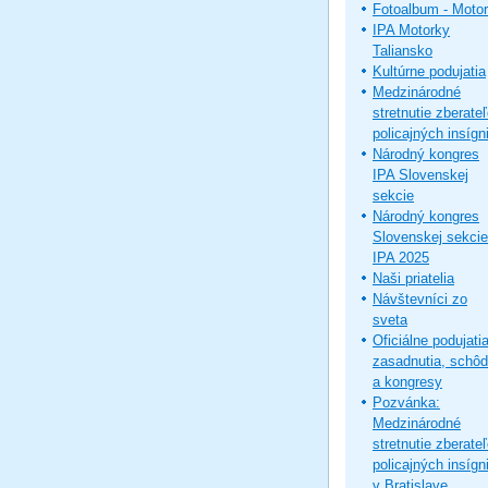
Fotoalbum - Moto
IPA Motorky
Taliansko
Kultúrne podujatia
Medzinárodné
stretnutie zberate
policajných insígni
Národný kongres
IPA Slovenskej
sekcie
Národný kongres
Slovenskej sekcie
IPA 2025
Naši priatelia
Návštevníci zo
sveta
Oficiálne podujatia
zasadnutia, schô
a kongresy
Pozvánka:
Medzinárodné
stretnutie zberate
policajných insígni
v Bratislave