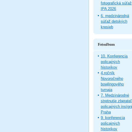
fotografická súťaž
IPA 2026
6. medzinárodná
súťaž detských
kresieb
Fotoalbum
10. Konferencia
policajných
historikov
4.ročník
Novoročného
bowlingového
turnaja
7. Medzinárodné
stretnutie zberate
policajných insígni
Praha
9. konferencia
policajných
historikov