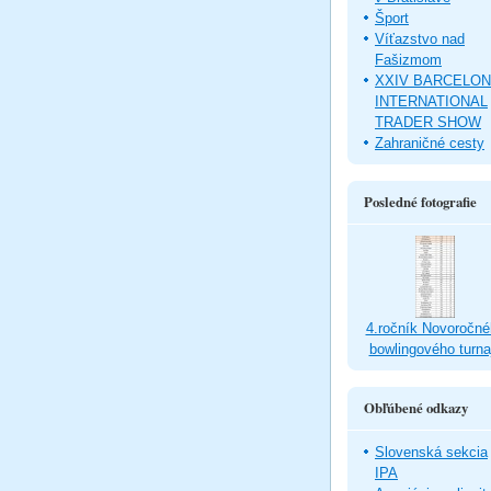
Šport
Víťazstvo nad
Fašizmom
XXIV BARCELO
INTERNATIONAL
TRADER SHOW
Zahraničné cesty
Posledné fotografie
4.ročník Novoročné
bowlingového turna
Obľúbené odkazy
Slovenská sekcia
IPA