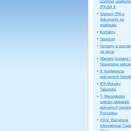
územnej úradovne
IPA BA X
Stanovy IPA a
dokumenty na
stiahnutie
Kontakty
Sponzori
Oznamy a pozván
na akcie
Národný kongres 
Slovenskej sekcie
9. konferencia
policajných histor
IPA Motorky
Taliansko
7. Mezinárodní
setkání sběratelů
policejních insignií
Pozvánka
XXIV. Barcelona
International Trad