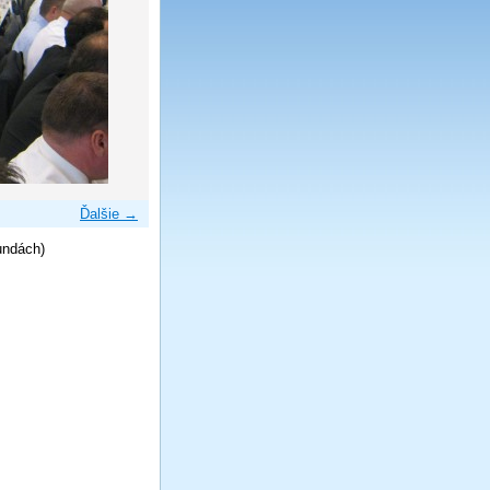
Ďalšie →
undách)