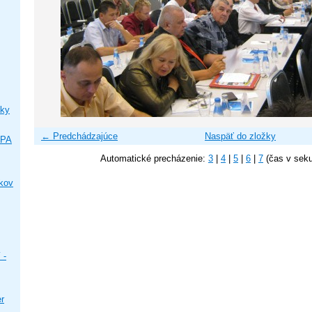
ky
← Predchádzajúce
Naspäť do zložky
IPA
Automatické precházenie:
3
|
4
|
5
|
6
|
7
(čas v sek
ikov
 -
er