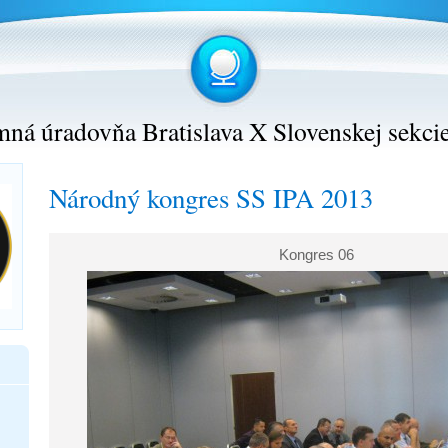
ná úradovňa Bratislava X Slovenskej sekci
Národný kongres SS IPA 2013
Kongres 06