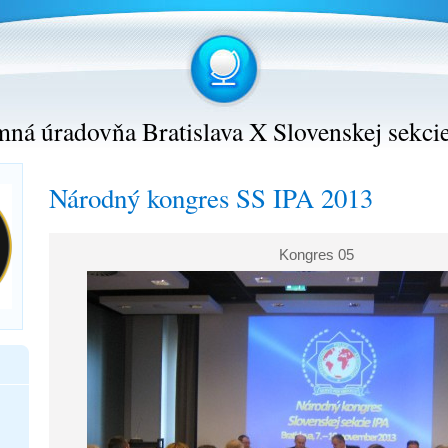
ná úradovňa Bratislava X Slovenskej sekci
Národný kongres SS IPA 2013
Kongres 05