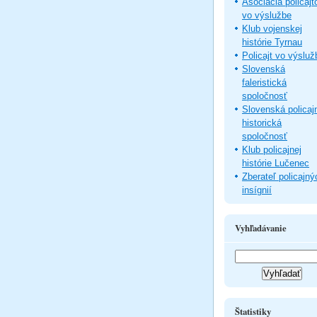
Asociácia policajt
vo výslužbe
Klub vojenskej
histórie Tyrnau
Policajt vo výsluž
Slovenská
faleristická
spoločnosť
Slovenská policaj
historická
spoločnosť
Klub policajnej
histórie Lučenec
Zberateľ policajný
insígnií
Vyhľadávanie
Štatistiky