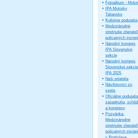
Fotoalbum - Moto
IPA Motorky
Taliansko
Kultúrne podujatia
Medzinárodné
stretnutie zberate
policajných insígni
Národný kongres
IPA Slovenskej
sekcie
Národný kongres
Slovenskej sekcie
IPA 2025
Naši priatelia
Návštevníci zo
sveta
Oficiálne podujatia
zasadnutia, schô
a kongresy
Pozvánka:
Medzinárodné
stretnutie zberate
policajných insígni
v Bratislave