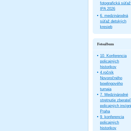
fotografická súťaž
IPA 2026
6. medzinárodná
súťaž detských
kresieb
Fotoalbum
10. Konferencia
policajných
historikov
4.ročník
Novoročného
bowlingového
turnaja
7. Medzinárodné
stretnutie zberate
policajných insígni
Praha
9. konferencia
policajných
historikov