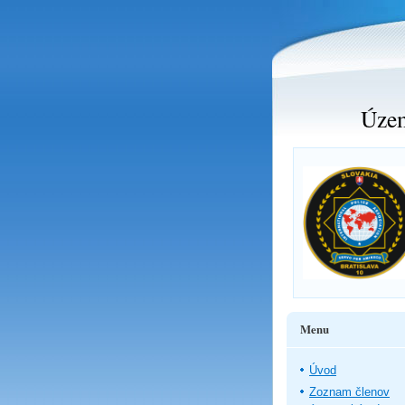
Územ
Menu
Úvod
Zoznam členov