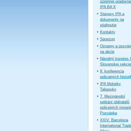
územnej úradovne
IPA BA X
Stanovy IPA a
dokumenty na
stiahnutie
Kontakty
Sponzori
Oznamy a pozván
na akcie
Národný kongres 
Slovenskej sekcie
9. konferencia
policajných histor
IPA Motorky
Taliansko
7. Mezinárodní
setkání sběratelů
policejních insignií
Pozvánka
XXIV. Barcelona
International Trad