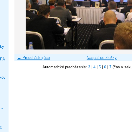
ky
← Predchádzajúce
Naspäť do zložky
IPA
Automatické precházenie:
3
|
4
|
5
|
6
|
7
(čas v sek
ikov
 -
er