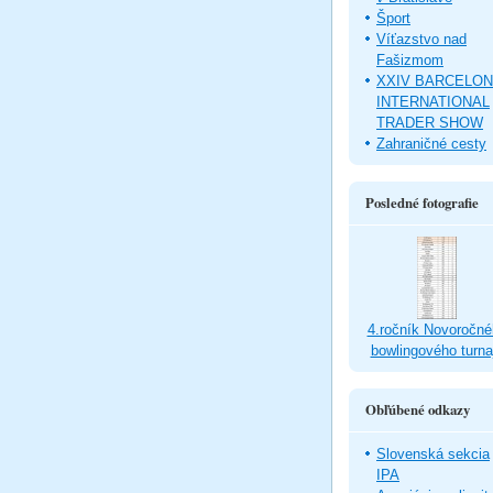
Šport
Víťazstvo nad
Fašizmom
XXIV BARCELO
INTERNATIONAL
TRADER SHOW
Zahraničné cesty
Posledné fotografie
4.ročník Novoročné
bowlingového turna
Obľúbené odkazy
Slovenská sekcia
IPA