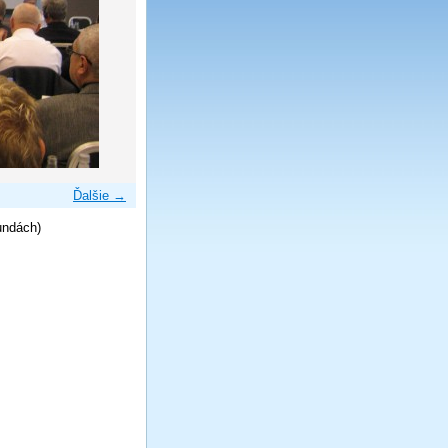
Ďalšie →
undách)