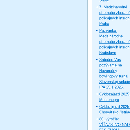
Show
7. Medzinárodné
stretnutie zberate
policajných insígni
Praha
Pozvánka:
Medzinárodné
stretnutie zberate
policajných insígni
Bratislave
Srdečne Vás
pozývame na
Novoročný
bowlingový turnaj
Slovenskej sekcie
IPA 25.1.2025.
Cyklozájazd 2025 
Montenegro
Cyklozájazd 2025 
Chorvátsko /Istria
80. výročie:
VÍŤAZSTVO NAD