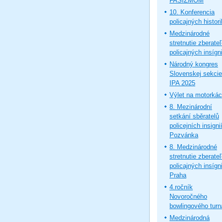
FAŠIZMOM
10. Konferencia
policajných histor
Medzinárodné
stretnutie zberate
policajných insígni
Národný kongres
Slovenskej sekcie
IPA 2025
Výlet na motorká
8. Mezinárodní
setkání sběratelů
policejních insignií
Pozvánka
8. Medzinárodné
stretnutie zberate
policajných insígni
Praha
4.ročník
Novoročného
bowlingového turn
Medzinárodná