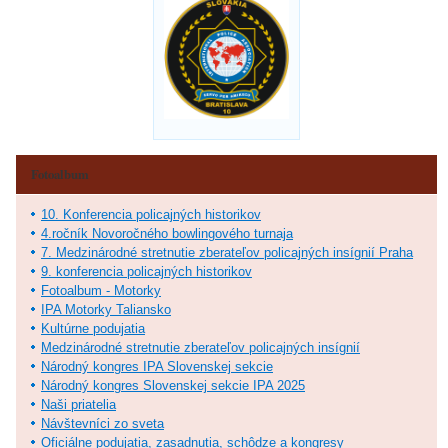
Fotoalbum
10. Konferencia policajných historikov
4.ročník Novoročného bowlingového turnaja
7. Medzinárodné stretnutie zberateľov policajných insígnií Praha
9. konferencia policajných historikov
Fotoalbum - Motorky
IPA Motorky Taliansko
Kultúrne podujatia
Medzinárodné stretnutie zberateľov policajných insígnií
Národný kongres IPA Slovenskej sekcie
Národný kongres Slovenskej sekcie IPA 2025
Naši priatelia
Návštevníci zo sveta
Oficiálne podujatia, zasadnutia, schôdze a kongresy