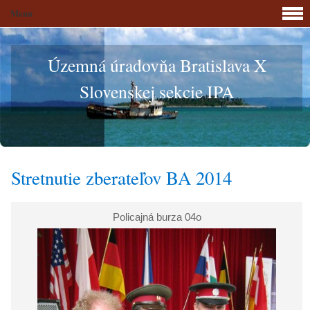
Menu
Územná úradovňa Bratislava X
Slovenskej sekcie IPA
Stretnutie zberateľov BA 2014
Policajná burza 04o