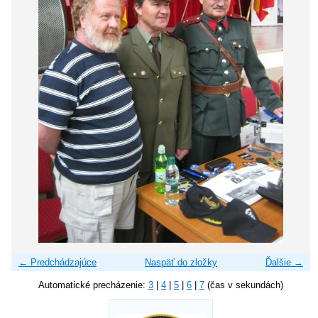
← Predchádzajúce
Naspäť do zložky
Ďalšie →
Automatické precházenie:
3
|
4
|
5
|
6
|
7
(čas v sekundách)