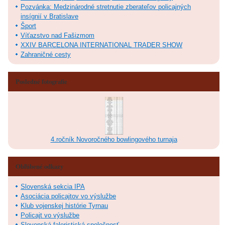
Pozvánka: Medzinárodné stretnutie zberateľov policajných
insígnií v Bratislave
Šport
Víťazstvo nad Fašizmom
XXIV BARCELONA INTERNATIONAL TRADER SHOW
Zahraničné cesty
Posledné fotografie
4.ročník Novoročného bowlingového turnaja
Obľúbené odkazy
Slovenská sekcia IPA
Asociácia policajtov vo výslužbe
Klub vojenskej histórie Tyrnau
Policajt vo výslužbe
Slovenská faleristická spoločnosť