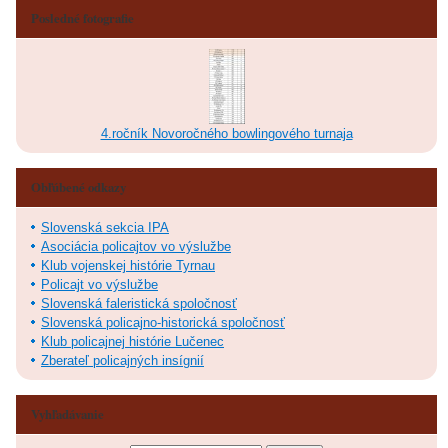
Posledné fotografie
4.ročník Novoročného bowlingového turnaja
Obľúbené odkazy
Slovenská sekcia IPA
Asociácia policajtov vo výslužbe
Klub vojenskej histórie Tyrnau
Policajt vo výslužbe
Slovenská faleristická spoločnosť
Slovenská policajno-historická spoločnosť
Klub policajnej histórie Lučenec
Zberateľ policajných insígnií
Vyhľadávanie