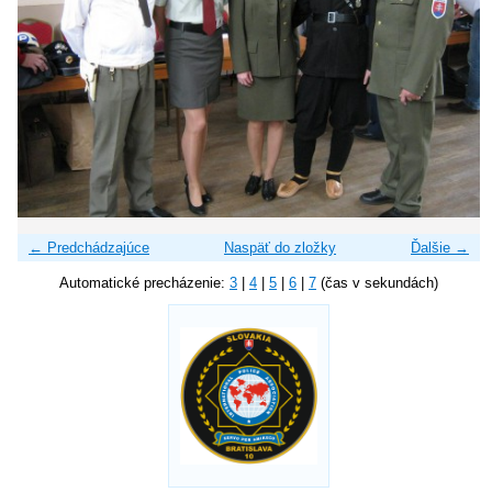
← Predchádzajúce
Naspäť do zložky
Ďalšie →
Automatické precházenie:
3
|
4
|
5
|
6
|
7
(čas v sekundách)