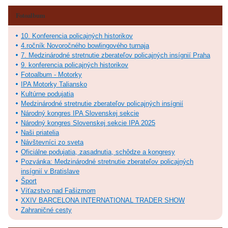
Fotoalbum
10. Konferencia policajných historikov
4.ročník Novoročného bowlingového turnaja
7. Medzinárodné stretnutie zberateľov policajných insígnií Praha
9. konferencia policajných historikov
Fotoalbum - Motorky
IPA Motorky Taliansko
Kultúrne podujatia
Medzinárodné stretnutie zberateľov policajných insígnií
Národný kongres IPA Slovenskej sekcie
Národný kongres Slovenskej sekcie IPA 2025
Naši priatelia
Návštevníci zo sveta
Oficiálne podujatia, zasadnutia, schôdze a kongresy
Pozvánka: Medzinárodné stretnutie zberateľov policajných
insígnií v Bratislave
Šport
Víťazstvo nad Fašizmom
XXIV BARCELONA INTERNATIONAL TRADER SHOW
Zahraničné cesty