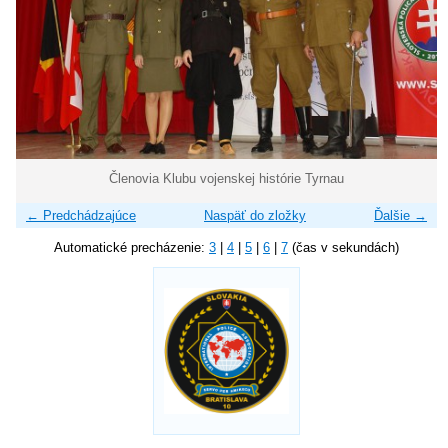
Členovia Klubu vojenskej histórie Tyrnau
← Predchádzajúce
Naspäť do zložky
Ďalšie →
Automatické precházenie:
3
|
4
|
5
|
6
|
7
(čas v sekundách)