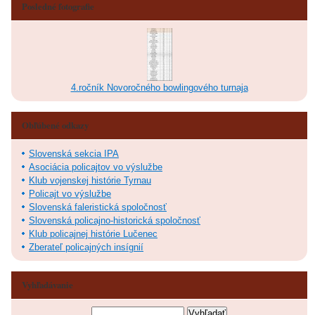
Posledné fotografie
4.ročník Novoročného bowlingového turnaja
Obľúbené odkazy
Slovenská sekcia IPA
Asociácia policajtov vo výslužbe
Klub vojenskej histórie Tyrnau
Policajt vo výslužbe
Slovenská faleristická spoločnosť
Slovenská policajno-historická spoločnosť
Klub policajnej histórie Lučenec
Zberateľ policajných insígnií
Vyhľadávanie