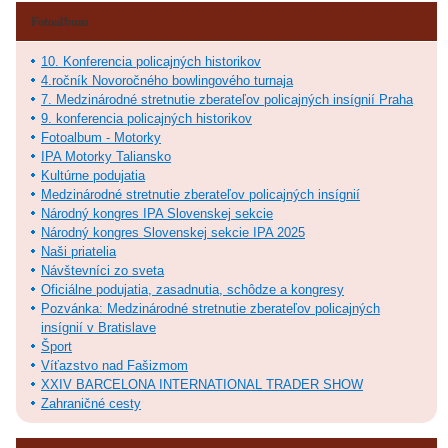
Fotoalbum
10. Konferencia policajných historikov
4.ročník Novoročného bowlingového turnaja
7. Medzinárodné stretnutie zberateľov policajných insígnií Praha
9. konferencia policajných historikov
Fotoalbum - Motorky
IPA Motorky Taliansko
Kultúrne podujatia
Medzinárodné stretnutie zberateľov policajných insígnií
Národný kongres IPA Slovenskej sekcie
Národný kongres Slovenskej sekcie IPA 2025
Naši priatelia
Návštevníci zo sveta
Oficiálne podujatia, zasadnutia, schôdze a kongresy
Pozvánka: Medzinárodné stretnutie zberateľov policajných
insígnií v Bratislave
Šport
Víťazstvo nad Fašizmom
XXIV BARCELONA INTERNATIONAL TRADER SHOW
Zahraničné cesty