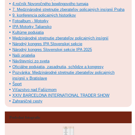
4.ročník Novoročného bowlingového turnaja
7. Medzinárodné stretnutie zberateľov policajných insígnií Praha
9. konferencia policajných historikov
Fotoalbum - Motorky
IPA Motorky Taliansko
Kultúrne podujatia
Medzinárodné stretnutie zberateľov policajných insígnií
Národný kongres IPA Slovenskej sekcie
Národný kongres Slovenskej sekcie IPA 2025
Naši priatelia
Návštevníci zo sveta
Oficiálne podujatia, zasadnutia, schôdze a kongresy
Pozvánka: Medzinárodné stretnutie zberateľov policajných
insígnií v Bratislave
Šport
Víťazstvo nad Fašizmom
XXIV BARCELONA INTERNATIONAL TRADER SHOW
Zahraničné cesty
Posledné fotografie