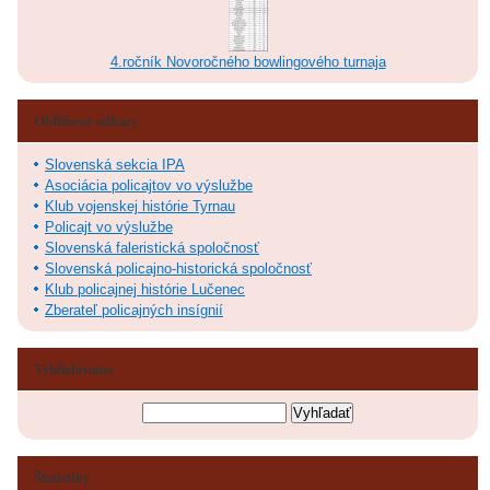
4.ročník Novoročného bowlingového turnaja
Obľúbené odkazy
Slovenská sekcia IPA
Asociácia policajtov vo výslužbe
Klub vojenskej histórie Tyrnau
Policajt vo výslužbe
Slovenská faleristická spoločnosť
Slovenská policajno-historická spoločnosť
Klub policajnej histórie Lučenec
Zberateľ policajných insígnií
Vyhľadávanie
Štatistiky