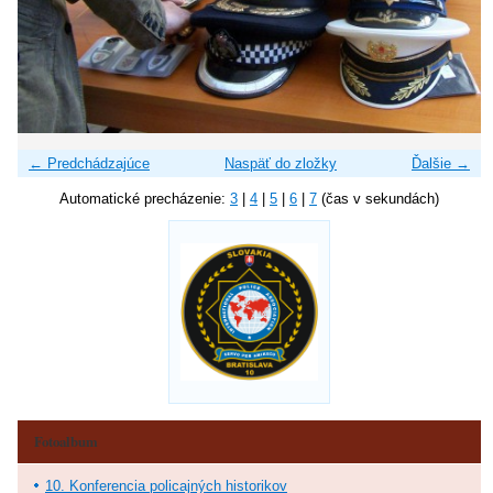
← Predchádzajúce
Naspäť do zložky
Ďalšie →
Automatické precházenie:
3
|
4
|
5
|
6
|
7
(čas v sekundách)
Fotoalbum
10. Konferencia policajných historikov