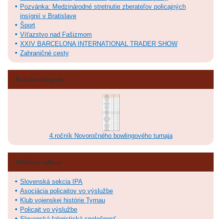
Pozvánka: Medzinárodné stretnutie zberateľov policajných
insígnií v Bratislave
Šport
Víťazstvo nad Fašizmom
XXIV BARCELONA INTERNATIONAL TRADER SHOW
Zahraničné cesty
Posledné fotografie
4.ročník Novoročného bowlingového turnaja
Obľúbené odkazy
Slovenská sekcia IPA
Asociácia policajtov vo výslužbe
Klub vojenskej histórie Tyrnau
Policajt vo výslužbe
Slovenská faleristická spoločnosť