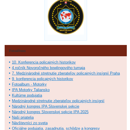
Fotoalbum
10. Konferencia policajných historikov
4.ročník Novoročného bowlingového turnaja
7. Medzinárodné stretnutie zberateľov policajných insígnií Praha
9. konferencia policajných historikov
Fotoalbum - Motorky
IPA Motorky Taliansko
Kultúrne podujatia
Medzinárodné stretnutie zberateľov policajných insígnií
Národný kongres IPA Slovenskej sekcie
Národný kongres Slovenskej sekcie IPA 2025
Naši priatelia
Návštevníci zo sveta
Oficiálne podujatia, zasadnutia, schôdze a kongresy