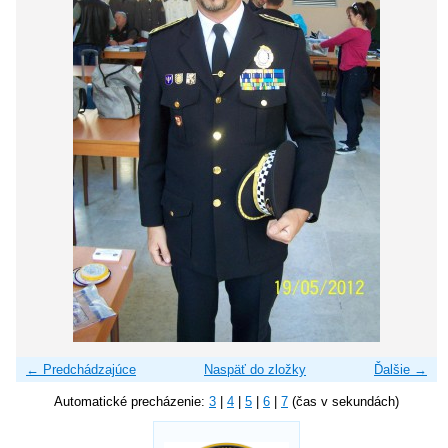
← Predchádzajúce
Naspäť do zložky
Ďalšie →
Automatické precházenie:
3
|
4
|
5
|
6
|
7
(čas v sekundách)