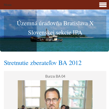
Menu
Územná úradovňa Bratislava X
Slovenskej sekcie IPA
Stretnutie zberateľov BA 2012
Burza BA 04