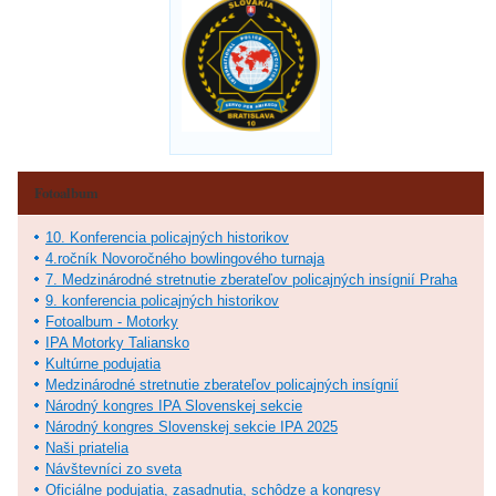
Fotoalbum
10. Konferencia policajných historikov
4.ročník Novoročného bowlingového turnaja
7. Medzinárodné stretnutie zberateľov policajných insígnií Praha
9. konferencia policajných historikov
Fotoalbum - Motorky
IPA Motorky Taliansko
Kultúrne podujatia
Medzinárodné stretnutie zberateľov policajných insígnií
Národný kongres IPA Slovenskej sekcie
Národný kongres Slovenskej sekcie IPA 2025
Naši priatelia
Návštevníci zo sveta
Oficiálne podujatia, zasadnutia, schôdze a kongresy