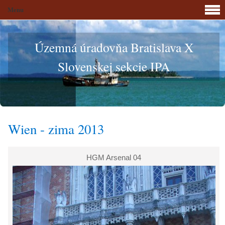
Menu
Územná úradovňa Bratislava X
Slovenskej sekcie IPA
Wien - zima 2013
HGM Arsenal 04