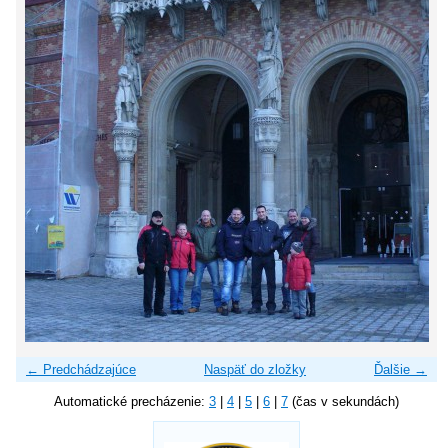
← Predchádzajúce
Naspäť do zložky
Ďalšie →
Automatické precházenie:
3
|
4
|
5
|
6
|
7
(čas v sekundách)