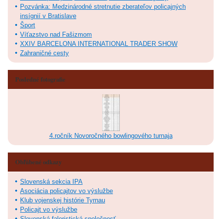
Pozvánka: Medzinárodné stretnutie zberateľov policajných
insígnií v Bratislave
Šport
Víťazstvo nad Fašizmom
XXIV BARCELONA INTERNATIONAL TRADER SHOW
Zahraničné cesty
Posledné fotografie
4.ročník Novoročného bowlingového turnaja
Obľúbené odkazy
Slovenská sekcia IPA
Asociácia policajtov vo výslužbe
Klub vojenskej histórie Tyrnau
Policajt vo výslužbe
Slovenská faleristická spoločnosť