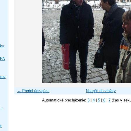
ky
IPA
ikov
← Predchádzajúce
Naspäť do zložky
Automatické precházenie:
3
|
4
|
5
|
6
|
7
(čas v sek
 -
er