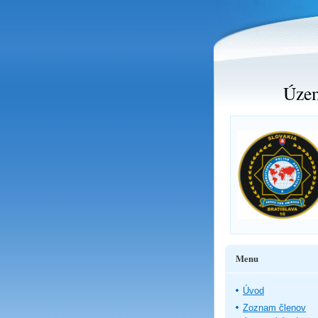
Územ
Menu
Úvod
Zoznam členov