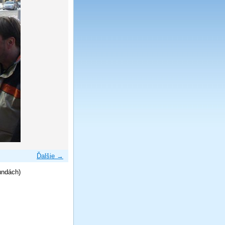
Ďalšie →
undách)