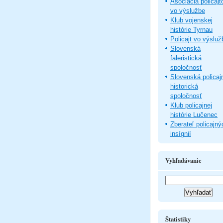
Asociácia policajt
vo výslužbe
Klub vojenskej
histórie Tyrnau
Policajt vo výsluž
Slovenská
faleristická
spoločnosť
Slovenská policaj
historická
spoločnosť
Klub policajnej
histórie Lučenec
Zberateľ policajný
insígnií
Vyhľadávanie
Štatistiky