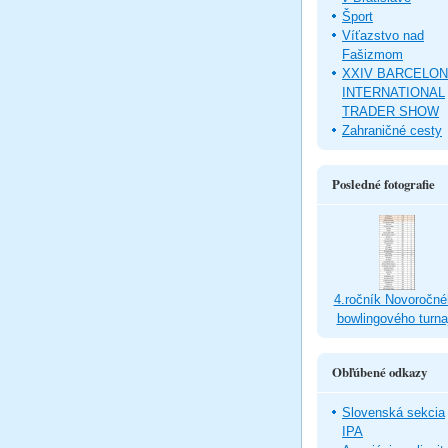
Šport
Víťazstvo nad
Fašizmom
XXIV BARCELO
INTERNATIONAL
TRADER SHOW
Zahraničné cesty
Posledné fotografie
4.ročník Novoročné
bowlingového turna
Obľúbené odkazy
Slovenská sekcia
IPA