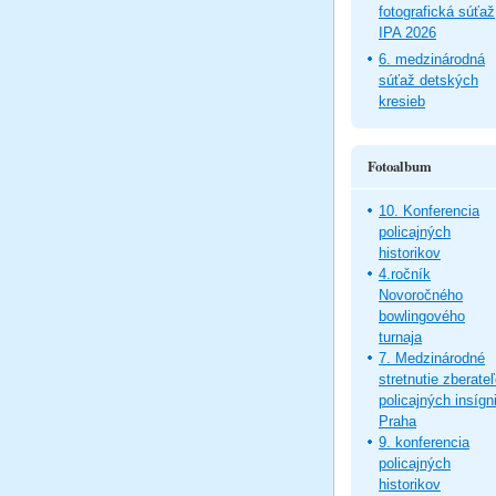
fotografická súťaž
IPA 2026
6. medzinárodná
súťaž detských
kresieb
Fotoalbum
10. Konferencia
policajných
historikov
4.ročník
Novoročného
bowlingového
turnaja
7. Medzinárodné
stretnutie zberate
policajných insígni
Praha
9. konferencia
policajných
historikov