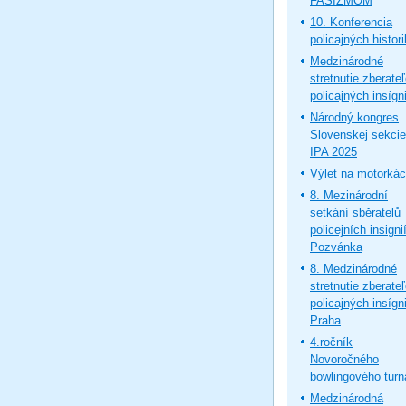
FAŠIZMOM
10. Konferencia
policajných histor
Medzinárodné
stretnutie zberate
policajných insígni
Národný kongres
Slovenskej sekcie
IPA 2025
Výlet na motorká
8. Mezinárodní
setkání sběratelů
policejních insignií
Pozvánka
8. Medzinárodné
stretnutie zberate
policajných insígni
Praha
4.ročník
Novoročného
bowlingového turn
Medzinárodná