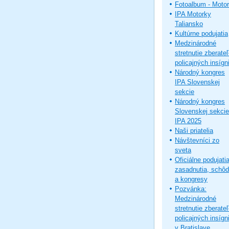
Fotoalbum - Moto
IPA Motorky
Taliansko
Kultúrne podujatia
Medzinárodné
stretnutie zberate
policajných insígni
Národný kongres
IPA Slovenskej
sekcie
Národný kongres
Slovenskej sekcie
IPA 2025
Naši priatelia
Návštevníci zo
sveta
Oficiálne podujatia
zasadnutia, schô
a kongresy
Pozvánka:
Medzinárodné
stretnutie zberate
policajných insígni
v Bratislave