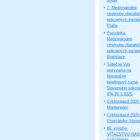
Show
7. Medzinárodné
stretnutie zberate
policajných insígni
Praha
Pozvánka:
Medzinárodné
stretnutie zberate
policajných insígni
Bratislave
Srdečne Vás
pozývame na
Novoročný
bowlingový turnaj
Slovenskej sekcie
IPA 25.1.2025.
Cyklozájazd 2025 
Montenegro
Cyklozájazd 2025 
Chorvátsko /Istria
80. výročie:
VÍŤAZSTVO NAD