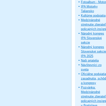
Fotoalbum - Moto
IPA Motorky
Taliansko
Kultúrne podujatia
Medzinárodné
stretnutie zberate
policajných insígni
Národný kongres
IPA Slovenskej
sekcie
Národný kongres
Slovenskej sekcie
IPA 2025
Naši priatelia
Návštevníci zo
sveta
Oficiálne podujatia
zasadnutia, schô
a kongresy
Pozvánka:
Medzinárodné
stretnutie zberate
policajných insígni
v Bratislave