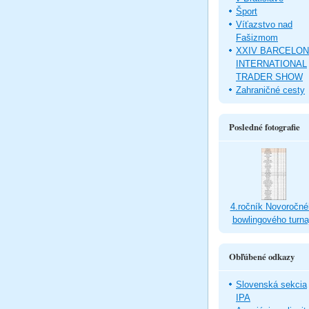
Šport
Víťazstvo nad
Fašizmom
XXIV BARCELO
INTERNATIONAL
TRADER SHOW
Zahraničné cesty
Posledné fotografie
4.ročník Novoročné
bowlingového turna
Obľúbené odkazy
Slovenská sekcia
IPA