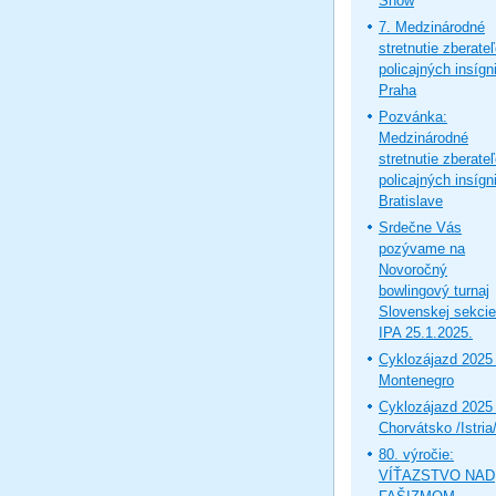
Show
7. Medzinárodné
stretnutie zberate
policajných insígni
Praha
Pozvánka:
Medzinárodné
stretnutie zberate
policajných insígni
Bratislave
Srdečne Vás
pozývame na
Novoročný
bowlingový turnaj
Slovenskej sekcie
IPA 25.1.2025.
Cyklozájazd 2025 
Montenegro
Cyklozájazd 2025 
Chorvátsko /Istria
80. výročie:
VÍŤAZSTVO NAD