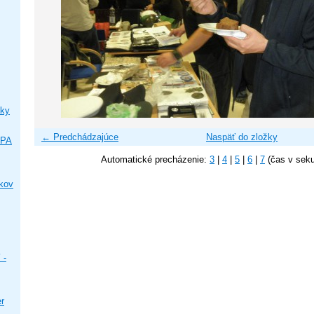
ky
← Predchádzajúce
Naspäť do zložky
IPA
Automatické precházenie:
3
|
4
|
5
|
6
|
7
(čas v sek
ikov
 -
er