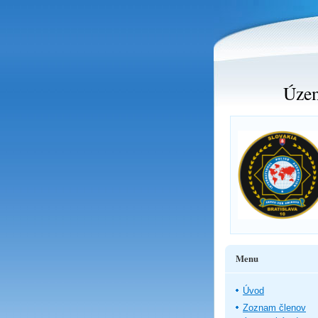
Územ
Menu
Úvod
Zoznam členov