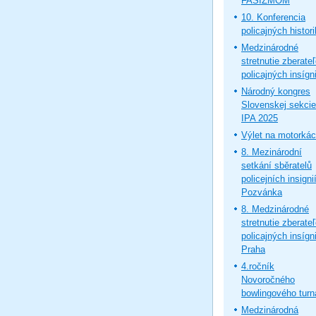
FAŠIZMOM
10. Konferencia
policajných histor
Medzinárodné
stretnutie zberate
policajných insígni
Národný kongres
Slovenskej sekcie
IPA 2025
Výlet na motorká
8. Mezinárodní
setkání sběratelů
policejních insignií
Pozvánka
8. Medzinárodné
stretnutie zberate
policajných insígni
Praha
4.ročník
Novoročného
bowlingového turn
Medzinárodná