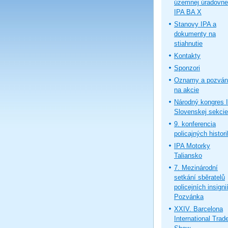
územnej úradovne
IPA BA X
Stanovy IPA a
dokumenty na
stiahnutie
Kontakty
Sponzori
Oznamy a pozván
na akcie
Národný kongres 
Slovenskej sekcie
9. konferencia
policajných histor
IPA Motorky
Taliansko
7. Mezinárodní
setkání sběratelů
policejních insignií
Pozvánka
XXIV. Barcelona
International Trad