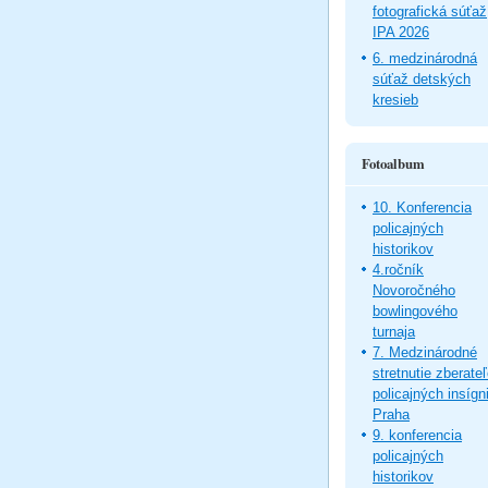
fotografická súťaž
IPA 2026
6. medzinárodná
súťaž detských
kresieb
Fotoalbum
10. Konferencia
policajných
historikov
4.ročník
Novoročného
bowlingového
turnaja
7. Medzinárodné
stretnutie zberate
policajných insígni
Praha
9. konferencia
policajných
historikov