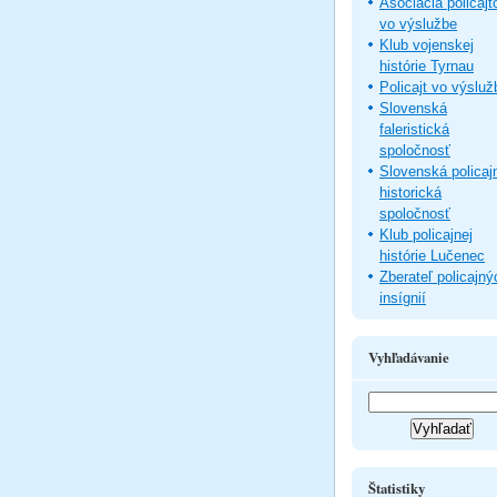
Asociácia policajt
vo výslužbe
Klub vojenskej
histórie Tyrnau
Policajt vo výsluž
Slovenská
faleristická
spoločnosť
Slovenská policaj
historická
spoločnosť
Klub policajnej
histórie Lučenec
Zberateľ policajný
insígnií
Vyhľadávanie
Štatistiky