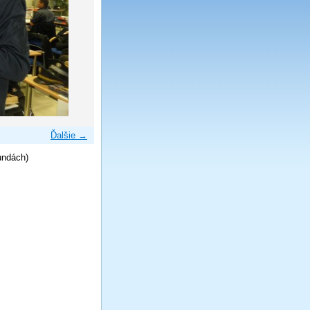
Ďalšie →
undách)