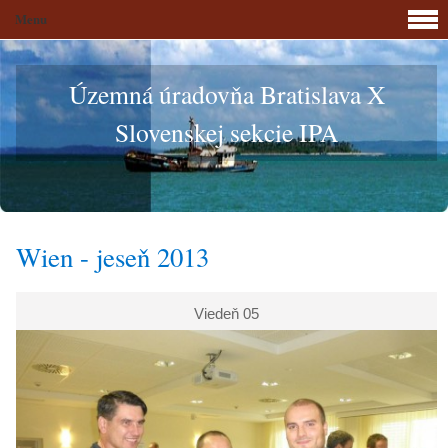
Menu
Územná úradovňa Bratislava X
Slovenskej sekcie IPA
Wien - jeseň 2013
Viedeň 05