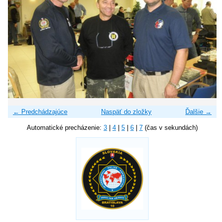
← Predchádzajúce
Naspäť do zložky
Ďalšie →
Automatické precházenie:
3
|
4
|
5
|
6
|
7
(čas v sekundách)