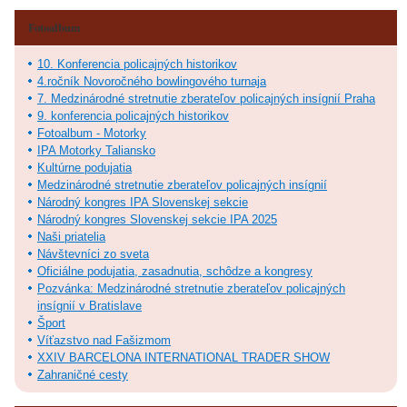
Fotoalbum
10. Konferencia policajných historikov
4.ročník Novoročného bowlingového turnaja
7. Medzinárodné stretnutie zberateľov policajných insígnií Praha
9. konferencia policajných historikov
Fotoalbum - Motorky
IPA Motorky Taliansko
Kultúrne podujatia
Medzinárodné stretnutie zberateľov policajných insígnií
Národný kongres IPA Slovenskej sekcie
Národný kongres Slovenskej sekcie IPA 2025
Naši priatelia
Návštevníci zo sveta
Oficiálne podujatia, zasadnutia, schôdze a kongresy
Pozvánka: Medzinárodné stretnutie zberateľov policajných
insígnií v Bratislave
Šport
Víťazstvo nad Fašizmom
XXIV BARCELONA INTERNATIONAL TRADER SHOW
Zahraničné cesty