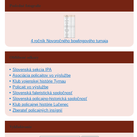
Posledné fotografie
4.ročník Novoročného bowlingového turnaja
Obľúbené odkazy
Slovenská sekcia IPA
Asociácia policajtov vo výslužbe
Klub vojenskej histórie Tyrnau
Policajt vo výslužbe
Slovenská faleristická spoločnosť
Slovenská policajno-historická spoločnosť
Klub policajnej histórie Lučenec
Zberateľ policajných insígnií
Vyhľadávanie