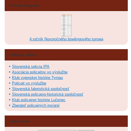
Posledné fotografie
4.ročník Novoročného bowlingového turnaja
Obľúbené odkazy
Slovenská sekcia IPA
Asociácia policajtov vo výslužbe
Klub vojenskej histórie Tyrnau
Policajt vo výslužbe
Slovenská faleristická spoločnosť
Slovenská policajno-historická spoločnosť
Klub policajnej histórie Lučenec
Zberateľ policajných insígnií
Vyhľadávanie