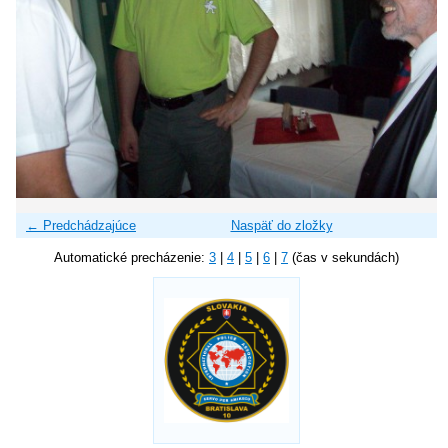
← Predchádzajúce
Naspäť do zložky
Automatické precházenie:
3
|
4
|
5
|
6
|
7
(čas v sekundách)