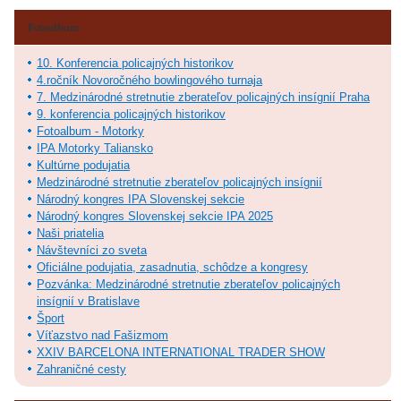
Fotoalbum
10. Konferencia policajných historikov
4.ročník Novoročného bowlingového turnaja
7. Medzinárodné stretnutie zberateľov policajných insígnií Praha
9. konferencia policajných historikov
Fotoalbum - Motorky
IPA Motorky Taliansko
Kultúrne podujatia
Medzinárodné stretnutie zberateľov policajných insígnií
Národný kongres IPA Slovenskej sekcie
Národný kongres Slovenskej sekcie IPA 2025
Naši priatelia
Návštevníci zo sveta
Oficiálne podujatia, zasadnutia, schôdze a kongresy
Pozvánka: Medzinárodné stretnutie zberateľov policajných
insígnií v Bratislave
Šport
Víťazstvo nad Fašizmom
XXIV BARCELONA INTERNATIONAL TRADER SHOW
Zahraničné cesty