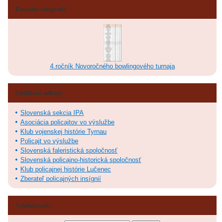
Posledné fotografie
4.ročník Novoročného bowlingového turnaja
Obľúbené odkazy
Slovenská sekcia IPA
Asociácia policajtov vo výslužbe
Klub vojenskej histórie Tyrnau
Policajt vo výslužbe
Slovenská faleristická spoločnosť
Slovenská policajno-historická spoločnosť
Klub policajnej histórie Lučenec
Zberateľ policajných insígnií
Vyhľadávanie