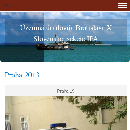
Menu
Územná úradovňa Bratislava X
Slovenskej sekcie IPA
Praha 2013
Praha 19