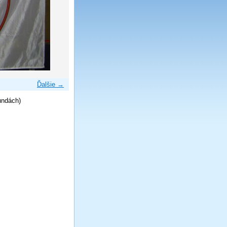
Ďalšie →
undách)