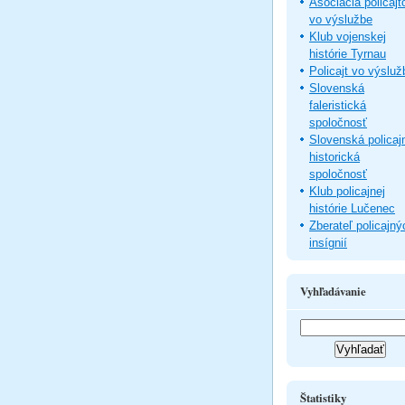
Asociácia policajt
vo výslužbe
Klub vojenskej
histórie Tyrnau
Policajt vo výsluž
Slovenská
faleristická
spoločnosť
Slovenská policaj
historická
spoločnosť
Klub policajnej
histórie Lučenec
Zberateľ policajný
insígnií
Vyhľadávanie
Štatistiky