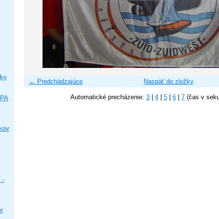
ky
← Predchádzajúce
Naspäť do zložky
Automatické precházenie:
3
|
4
|
5
|
6
|
7
(čas v sek
IPA
ikov
 -
er