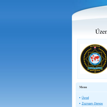
Územ
Menu
Úvod
Zoznam členov