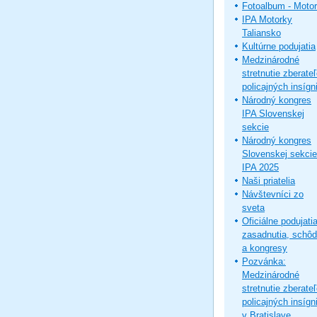
Fotoalbum - Moto
IPA Motorky
Taliansko
Kultúrne podujatia
Medzinárodné
stretnutie zberate
policajných insígni
Národný kongres
IPA Slovenskej
sekcie
Národný kongres
Slovenskej sekcie
IPA 2025
Naši priatelia
Návštevníci zo
sveta
Oficiálne podujatia
zasadnutia, schô
a kongresy
Pozvánka:
Medzinárodné
stretnutie zberate
policajných insígni
v Bratislave