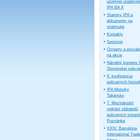
územnej úradovne
IPA BA X
Stanovy IPA a
dokumenty na
stiahnutie
Kontakty
Sponzori
Oznamy a pozván
na akcie
Národný kongres 
Slovenskej sekcie
9. konferencia
policajných histor
IPA Motorky
Taliansko
7. Mezinárodní
setkání sběratelů
policejních insignií
Pozvánka
XXIV. Barcelona
International Trad