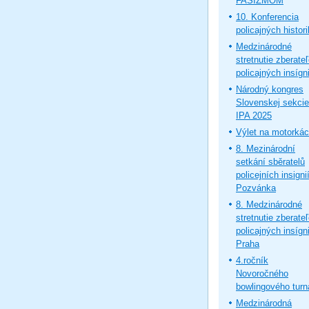
FAŠIZMOM
10. Konferencia
policajných histor
Medzinárodné
stretnutie zberate
policajných insígni
Národný kongres
Slovenskej sekcie
IPA 2025
Výlet na motorká
8. Mezinárodní
setkání sběratelů
policejních insignií
Pozvánka
8. Medzinárodné
stretnutie zberate
policajných insígni
Praha
4.ročník
Novoročného
bowlingového turn
Medzinárodná