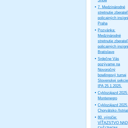
Show
7. Medzinárodné
stretnutie zberate
policajných insígni
Praha
Pozvánka:
Medzinárodné
stretnutie zberate
policajných insígni
Bratislave
Srdečne Vás
pozývame na
Novoročný
bowlingový turnaj
Slovenskej sekcie
IPA 25.1.2025.
Cyklozájazd 2025 
Montenegro
Cyklozájazd 2025 
Chorvátsko /Istria
80. výročie:
VÍŤAZSTVO NAD