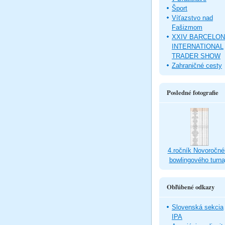
Šport
Víťazstvo nad
Fašizmom
XXIV BARCELO
INTERNATIONAL
TRADER SHOW
Zahraničné cesty
Posledné fotografie
4.ročník Novoročné
bowlingového turna
Obľúbené odkazy
Slovenská sekcia
IPA