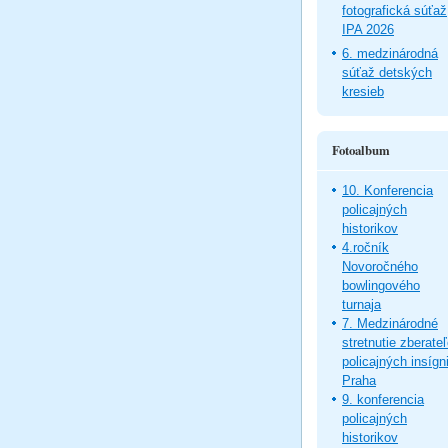
fotografická súťaž
IPA 2026
6. medzinárodná
súťaž detských
kresieb
Fotoalbum
10. Konferencia
policajných
historikov
4.ročník
Novoročného
bowlingového
turnaja
7. Medzinárodné
stretnutie zberate
policajných insígni
Praha
9. konferencia
policajných
historikov