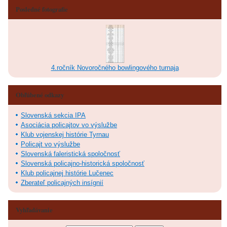
Posledné fotografie
4.ročník Novoročného bowlingového turnaja
Obľúbené odkazy
Slovenská sekcia IPA
Asociácia policajtov vo výslužbe
Klub vojenskej histórie Tyrnau
Policajt vo výslužbe
Slovenská faleristická spoločnosť
Slovenská policajno-historická spoločnosť
Klub policajnej histórie Lučenec
Zberateľ policajných insígnií
Vyhľadávanie