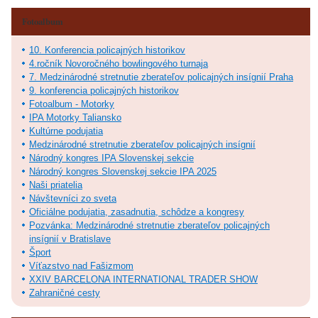
Fotoalbum
10. Konferencia policajných historikov
4.ročník Novoročného bowlingového turnaja
7. Medzinárodné stretnutie zberateľov policajných insígnií Praha
9. konferencia policajných historikov
Fotoalbum - Motorky
IPA Motorky Taliansko
Kultúrne podujatia
Medzinárodné stretnutie zberateľov policajných insígnií
Národný kongres IPA Slovenskej sekcie
Národný kongres Slovenskej sekcie IPA 2025
Naši priatelia
Návštevníci zo sveta
Oficiálne podujatia, zasadnutia, schôdze a kongresy
Pozvánka: Medzinárodné stretnutie zberateľov policajných
insígnií v Bratislave
Šport
Víťazstvo nad Fašizmom
XXIV BARCELONA INTERNATIONAL TRADER SHOW
Zahraničné cesty