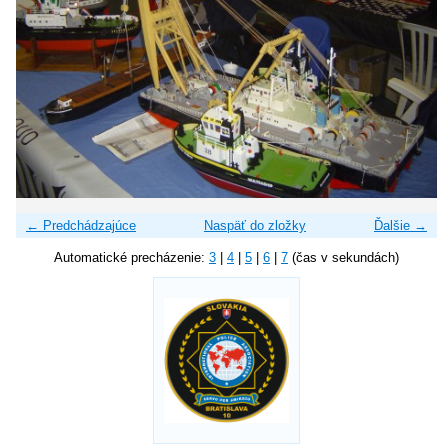
← Predchádzajúce
Naspäť do zložky
Ďalšie →
Automatické precházenie:
3
|
4
|
5
|
6
|
7
(čas v sekundách)