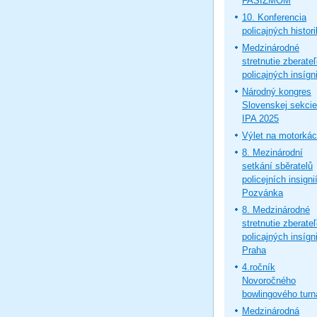
FAŠIZMOM
10. Konferencia
policajných histor
Medzinárodné
stretnutie zberate
policajných insígni
Národný kongres
Slovenskej sekcie
IPA 2025
Výlet na motorká
8. Mezinárodní
setkání sběratelů
policejních insignií
Pozvánka
8. Medzinárodné
stretnutie zberate
policajných insígni
Praha
4.ročník
Novoročného
bowlingového turn
Medzinárodná