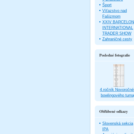
Šport
Víťazstvo nad
Fašizmom
XXIV BARCELO
INTERNATIONAL
TRADER SHOW
Zahraničné cesty
Posledné fotografie
4.ročník Novoročné
bowlingového turna
Obľúbené odkazy
Slovenská sekcia
IPA