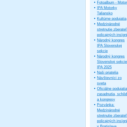
Fotoalbum - Moto
IPA Motorky
Taliansko
Kultúrne podujatia
Medzinárodné
stretnutie zberate
policajných insígni
Národný kongres
IPA Slovenskej
sekcie
Národný kongres
Slovenskej sekcie
IPA 2025
Naši priatelia
Návštevníci zo
sveta
Oficiálne podujatia
zasadnutia, schô
a kongresy
Pozvánka:
Medzinárodné
stretnutie zberate
policajných insígni
v Bratislave