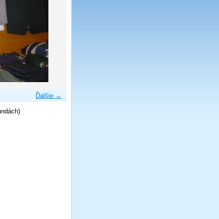
Ďalšie →
undách)