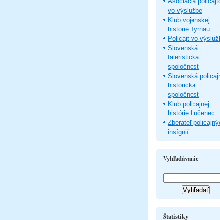
Asociácia policajt
vo výslužbe
Klub vojenskej
histórie Tyrnau
Policajt vo výsluž
Slovenská
faleristická
spoločnosť
Slovenská policaj
historická
spoločnosť
Klub policajnej
histórie Lučenec
Zberateľ policajný
insígnií
Vyhľadávanie
Štatistiky