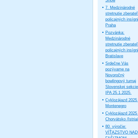
Show
7. Medzinárodné
stretnutie zberate
policajných insígni
Praha
Pozvánka:
Medzinárodné
stretnutie zberate
policajných insígni
Bratislave
Srdečne Vás
pozývame na
Novoročný
bowlingový turnaj
Slovenskej sekcie
IPA 25.1.2025.
Cyklozájazd 2025 
Montenegro
Cyklozájazd 2025 
Chorvátsko /Istria
80. výročie:
VÍŤAZSTVO NAD