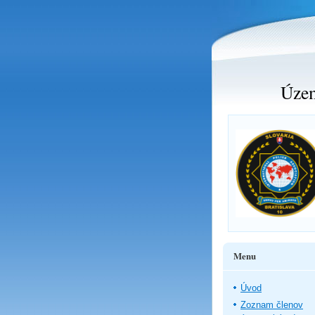
Územ
Menu
Úvod
Zoznam členov