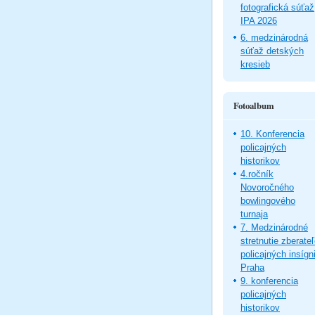
fotografická súťaž
IPA 2026
6. medzinárodná
súťaž detských
kresieb
Fotoalbum
10. Konferencia
policajných
historikov
4.ročník
Novoročného
bowlingového
turnaja
7. Medzinárodné
stretnutie zberate
policajných insígni
Praha
9. konferencia
policajných
historikov