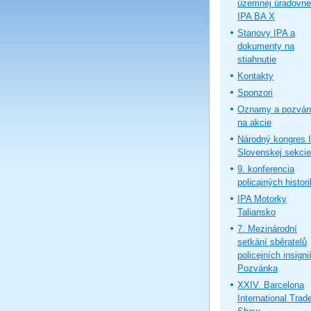
územnej úradovne
IPA BA X
Stanovy IPA a
dokumenty na
stiahnutie
Kontakty
Sponzori
Oznamy a pozván
na akcie
Národný kongres 
Slovenskej sekcie
9. konferencia
policajných histor
IPA Motorky
Taliansko
7. Mezinárodní
setkání sběratelů
policejních insignií
Pozvánka
XXIV. Barcelona
International Trad