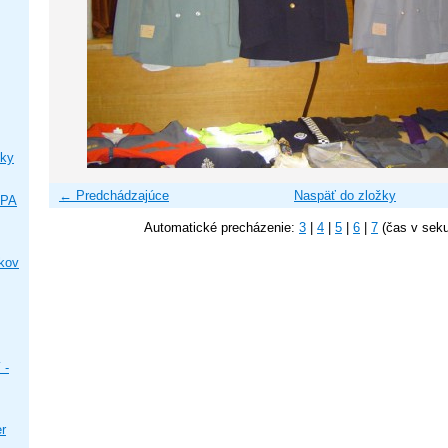
ky
← Predchádzajúce
Naspäť do zložky
IPA
Automatické precházenie:
3
|
4
|
5
|
6
|
7
(čas v sek
ikov
 -
er