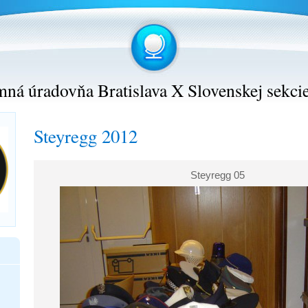
ná úradovňa Bratislava X Slovenskej sekci
Steyregg 2012
Steyregg 05