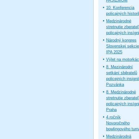
FAŠIZMOM
10. Konferencia
policajných histor
Medzinárodné
stretnutie zberate
policajných insígni
Národný kongres
Slovenskej sekcie
IPA 2025
Výlet na motorká
8. Mezinárodní
setkání sběratelů
policejních insignií
Pozvánka
8. Medzinárodné
stretnutie zberate
policajných insígni
Praha
4.ročník
Novoročného
bowlingového turn
Medzinárodná