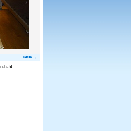
Ďalšie →
undách)