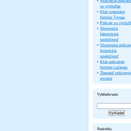
Asociácia policajt
vo výslužbe
Klub vojenskej
histórie Tyrnau
Policajt vo výsluž
Slovenská
faleristická
spoločnosť
Slovenská policaj
historická
spoločnosť
Klub policajnej
histórie Lučenec
Zberateľ policajný
insígnií
Vyhľadávanie
Štatistiky