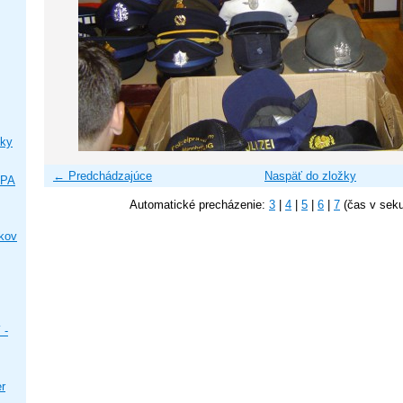
ky
← Predchádzajúce
Naspäť do zložky
IPA
Automatické precházenie:
3
|
4
|
5
|
6
|
7
(čas v sek
ikov
 -
er