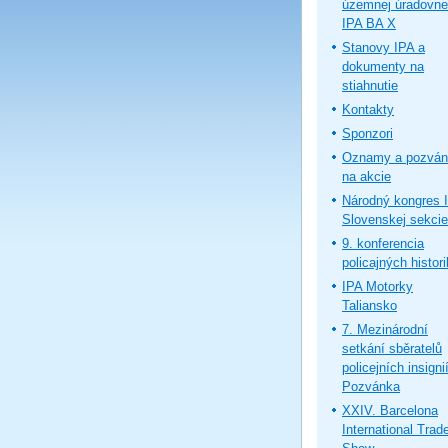
územnej úradovne
IPA BA X
Stanovy IPA a
dokumenty na
stiahnutie
Kontakty
Sponzori
Oznamy a pozván
na akcie
Národný kongres 
Slovenskej sekcie
9. konferencia
policajných histor
IPA Motorky
Taliansko
7. Mezinárodní
setkání sběratelů
policejních insignií
Pozvánka
XXIV. Barcelona
International Trad