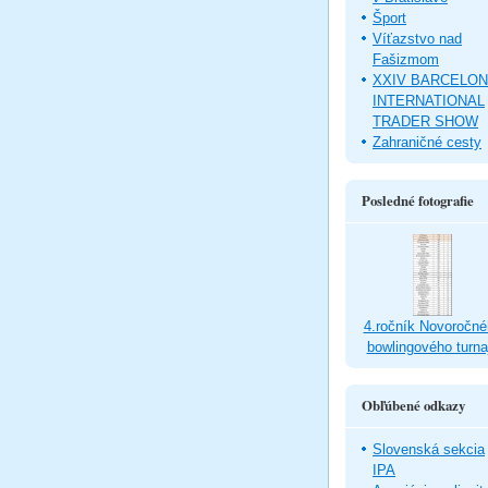
Šport
Víťazstvo nad
Fašizmom
XXIV BARCELO
INTERNATIONAL
TRADER SHOW
Zahraničné cesty
Posledné fotografie
4.ročník Novoročné
bowlingového turna
Obľúbené odkazy
Slovenská sekcia
IPA