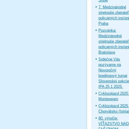
Show
7. Medzinárodné
stretnutie zberate
policajných insígni
Praha
Pozvánka:
Medzinárodné
stretnutie zberate
policajných insígni
Bratislave
Srdečne Vás
pozývame na
Novoročný
bowlingový turnaj
Slovenskej sekcie
IPA 25.1.2025.
Cyklozájazd 2025 
Montenegro
Cyklozájazd 2025 
Chorvátsko /Istria
80. výročie:
VÍŤAZSTVO NAD