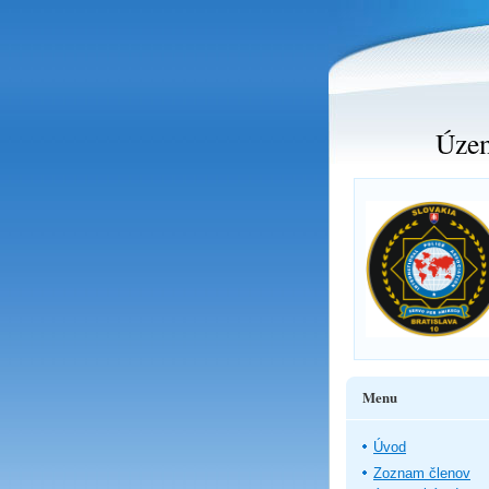
Územ
Menu
Úvod
Zoznam členov