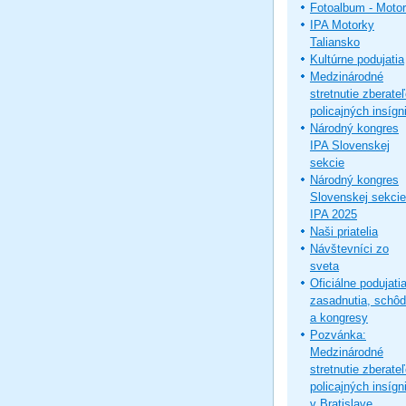
Fotoalbum - Moto
IPA Motorky
Taliansko
Kultúrne podujatia
Medzinárodné
stretnutie zberate
policajných insígni
Národný kongres
IPA Slovenskej
sekcie
Národný kongres
Slovenskej sekcie
IPA 2025
Naši priatelia
Návštevníci zo
sveta
Oficiálne podujatia
zasadnutia, schô
a kongresy
Pozvánka:
Medzinárodné
stretnutie zberate
policajných insígni
v Bratislave