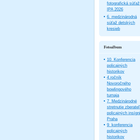
fotografická súťaž
IPA 2026
6. medzinárodná
súťaž detských
kresieb
Fotoalbum
10. Konferencia
policajných
historikov
4.ročník
Novoročného
bowlingového
turnaja
7. Medzinárodné
stretnutie zberate
policajných insígni
Praha
9. konferencia
policajných
historikov