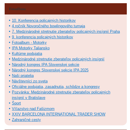
Fotoalbum
10. Konferencia policajných historikov
4.ročník Novoročného bowlingového turnaja
7. Medzinárodné stretnutie zberateľov policajných insígnií Praha
9. konferencia policajných historikov
Fotoalbum - Motorky
IPA Motorky Taliansko
Kultúrne podujatia
Medzinárodné stretnutie zberateľov policajných insígnií
Národný kongres IPA Slovenskej sekcie
Národný kongres Slovenskej sekcie IPA 2025
Naši priatelia
Návštevníci zo sveta
Oficiálne podujatia, zasadnutia, schôdze a kongresy
Pozvánka: Medzinárodné stretnutie zberateľov policajných
insígnií v Bratislave
Šport
Víťazstvo nad Fašizmom
XXIV BARCELONA INTERNATIONAL TRADER SHOW
Zahraničné cesty