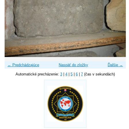
← Predchádzajúce
Naspäť do zložky
Ďalšie →
Automatické precházenie:
3
|
4
|
5
|
6
|
7
(čas v sekundách)