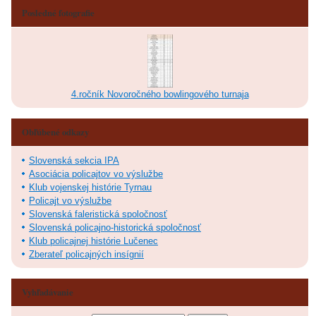
Posledné fotografie
4.ročník Novoročného bowlingového turnaja
Obľúbené odkazy
Slovenská sekcia IPA
Asociácia policajtov vo výslužbe
Klub vojenskej histórie Tyrnau
Policajt vo výslužbe
Slovenská faleristická spoločnosť
Slovenská policajno-historická spoločnosť
Klub policajnej histórie Lučenec
Zberateľ policajných insígnií
Vyhľadávanie