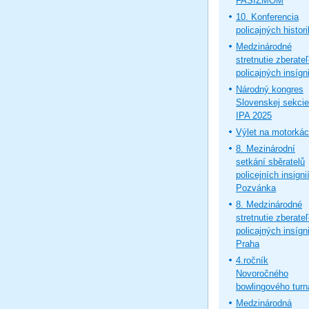
FAŠIZMOM
10. Konferencia
policajných histor
Medzinárodné
stretnutie zberate
policajných insígni
Národný kongres
Slovenskej sekcie
IPA 2025
Výlet na motorká
8. Mezinárodní
setkání sběratelů
policejních insignií
Pozvánka
8. Medzinárodné
stretnutie zberate
policajných insígni
Praha
4.ročník
Novoročného
bowlingového turn
Medzinárodná