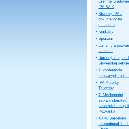
územnej úradovne
IPA BA X
Stanovy IPA a
dokumenty na
stiahnutie
Kontakty
Sponzori
Oznamy a pozván
na akcie
Národný kongres 
Slovenskej sekcie
9. konferencia
policajných histor
IPA Motorky
Taliansko
7. Mezinárodní
setkání sběratelů
policejních insignií
Pozvánka
XXIV. Barcelona
International Trad