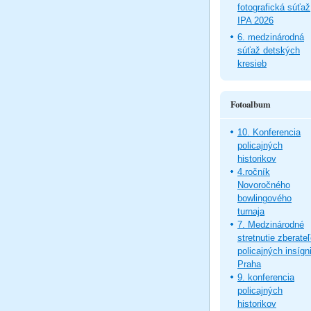
fotografická súťaž
IPA 2026
6. medzinárodná
súťaž detských
kresieb
Fotoalbum
10. Konferencia
policajných
historikov
4.ročník
Novoročného
bowlingového
turnaja
7. Medzinárodné
stretnutie zberate
policajných insígni
Praha
9. konferencia
policajných
historikov