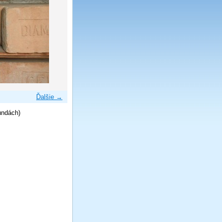
Ďalšie →
undách)