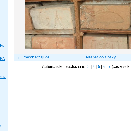
ky
← Predchádzajúce
Naspäť do zložky
IPA
Automatické precházenie:
3
|
4
|
5
|
6
|
7
(čas v sek
ikov
 -
er