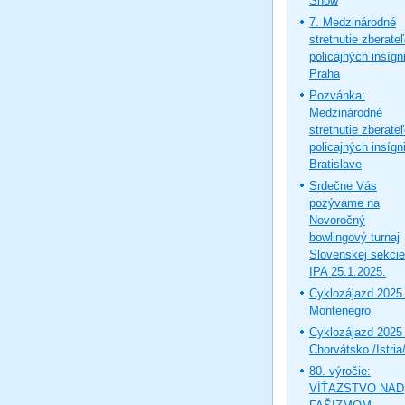
Show
7. Medzinárodné
stretnutie zberate
policajných insígni
Praha
Pozvánka:
Medzinárodné
stretnutie zberate
policajných insígni
Bratislave
Srdečne Vás
pozývame na
Novoročný
bowlingový turnaj
Slovenskej sekcie
IPA 25.1.2025.
Cyklozájazd 2025 
Montenegro
Cyklozájazd 2025 
Chorvátsko /Istria
80. výročie:
VÍŤAZSTVO NAD