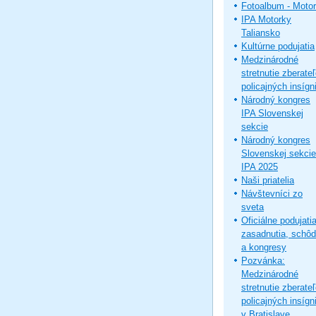
Fotoalbum - Moto
IPA Motorky
Taliansko
Kultúrne podujatia
Medzinárodné
stretnutie zberate
policajných insígni
Národný kongres
IPA Slovenskej
sekcie
Národný kongres
Slovenskej sekcie
IPA 2025
Naši priatelia
Návštevníci zo
sveta
Oficiálne podujatia
zasadnutia, schô
a kongresy
Pozvánka:
Medzinárodné
stretnutie zberate
policajných insígni
v Bratislave