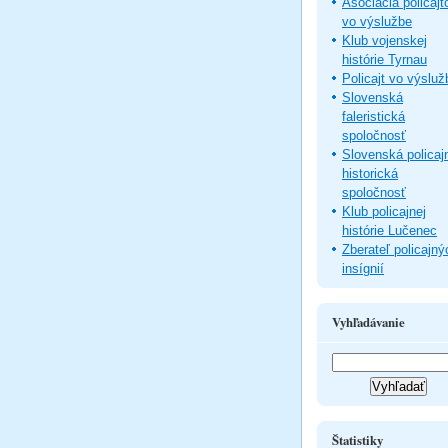
Asociácia policajt
vo výslužbe
Klub vojenskej
histórie Tyrnau
Policajt vo výsluž
Slovenská
faleristická
spoločnosť
Slovenská policaj
historická
spoločnosť
Klub policajnej
histórie Lučenec
Zberateľ policajný
insígnií
Vyhľadávanie
Štatistiky