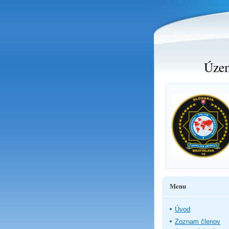
Územ
Menu
Úvod
Zoznam členov