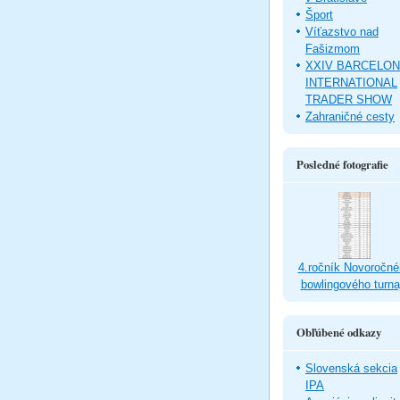
Šport
Víťazstvo nad
Fašizmom
XXIV BARCELO
INTERNATIONAL
TRADER SHOW
Zahraničné cesty
Posledné fotografie
4.ročník Novoročné
bowlingového turna
Obľúbené odkazy
Slovenská sekcia
IPA