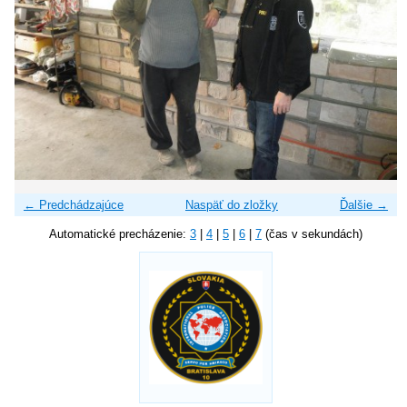
← Predchádzajúce
Naspäť do zložky
Ďalšie →
Automatické precházenie:
3
|
4
|
5
|
6
|
7
(čas v sekundách)