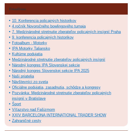
Fotoalbum
10. Konferencia policajných historikov
4.ročník Novoročného bowlingového turnaja
7. Medzinárodné stretnutie zberateľov policajných insígnií Praha
9. konferencia policajných historikov
Fotoalbum - Motorky
IPA Motorky Taliansko
Kultúrne podujatia
Medzinárodné stretnutie zberateľov policajných insígnií
Národný kongres IPA Slovenskej sekcie
Národný kongres Slovenskej sekcie IPA 2025
Naši priatelia
Návštevníci zo sveta
Oficiálne podujatia, zasadnutia, schôdze a kongresy
Pozvánka: Medzinárodné stretnutie zberateľov policajných
insígnií v Bratislave
Šport
Víťazstvo nad Fašizmom
XXIV BARCELONA INTERNATIONAL TRADER SHOW
Zahraničné cesty