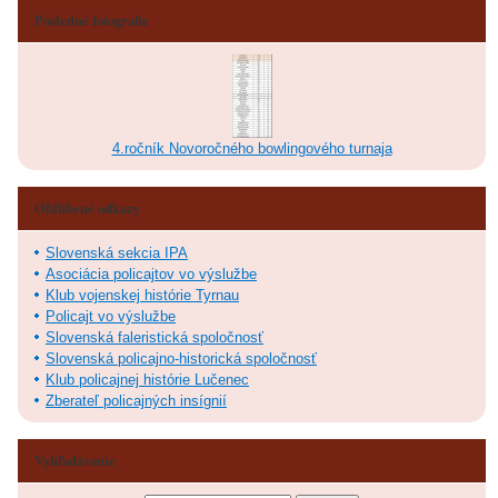
Posledné fotografie
4.ročník Novoročného bowlingového turnaja
Obľúbené odkazy
Slovenská sekcia IPA
Asociácia policajtov vo výslužbe
Klub vojenskej histórie Tyrnau
Policajt vo výslužbe
Slovenská faleristická spoločnosť
Slovenská policajno-historická spoločnosť
Klub policajnej histórie Lučenec
Zberateľ policajných insígnií
Vyhľadávanie