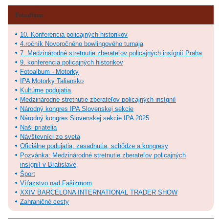
Fotoalbum
10. Konferencia policajných historikov
4.ročník Novoročného bowlingového turnaja
7. Medzinárodné stretnutie zberateľov policajných insígnií Praha
9. konferencia policajných historikov
Fotoalbum - Motorky
IPA Motorky Taliansko
Kultúrne podujatia
Medzinárodné stretnutie zberateľov policajných insígnií
Národný kongres IPA Slovenskej sekcie
Národný kongres Slovenskej sekcie IPA 2025
Naši priatelia
Návštevníci zo sveta
Oficiálne podujatia, zasadnutia, schôdze a kongresy
Pozvánka: Medzinárodné stretnutie zberateľov policajných
insígnií v Bratislave
Šport
Víťazstvo nad Fašizmom
XXIV BARCELONA INTERNATIONAL TRADER SHOW
Zahraničné cesty