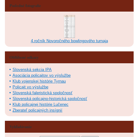
Posledné fotografie
4.ročník Novoročného bowlingového turnaja
Obľúbené odkazy
Slovenská sekcia IPA
Asociácia policajtov vo výslužbe
Klub vojenskej histórie Tyrnau
Policajt vo výslužbe
Slovenská faleristická spoločnosť
Slovenská policajno-historická spoločnosť
Klub policajnej histórie Lučenec
Zberateľ policajných insígnií
Vyhľadávanie