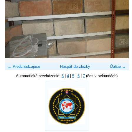
← Predchádzajúce
Naspäť do zložky
Ďalšie →
Automatické precházenie:
3
|
4
|
5
|
6
|
7
(čas v sekundách)