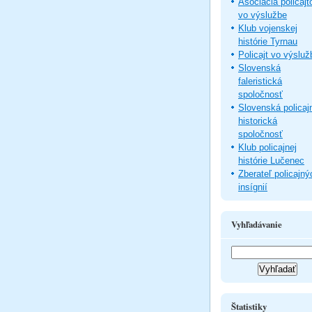
Asociácia policajt
vo výslužbe
Klub vojenskej
histórie Tyrnau
Policajt vo výsluž
Slovenská
faleristická
spoločnosť
Slovenská policaj
historická
spoločnosť
Klub policajnej
histórie Lučenec
Zberateľ policajný
insígnií
Vyhľadávanie
Štatistiky