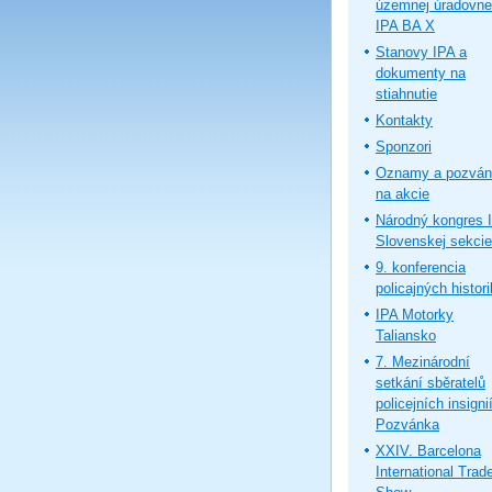
územnej úradovne
IPA BA X
Stanovy IPA a
dokumenty na
stiahnutie
Kontakty
Sponzori
Oznamy a pozván
na akcie
Národný kongres 
Slovenskej sekcie
9. konferencia
policajných histor
IPA Motorky
Taliansko
7. Mezinárodní
setkání sběratelů
policejních insignií
Pozvánka
XXIV. Barcelona
International Trad