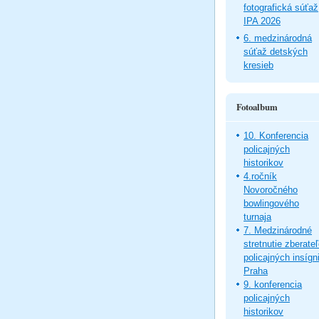
fotografická súťaž
IPA 2026
6. medzinárodná
súťaž detských
kresieb
Fotoalbum
10. Konferencia
policajných
historikov
4.ročník
Novoročného
bowlingového
turnaja
7. Medzinárodné
stretnutie zberate
policajných insígni
Praha
9. konferencia
policajných
historikov