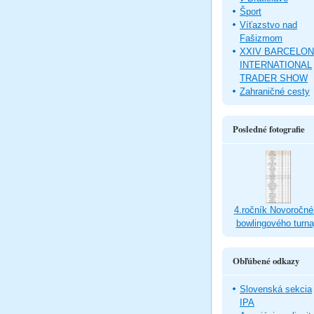
Šport
Víťazstvo nad
Fašizmom
XXIV BARCELO
INTERNATIONAL
TRADER SHOW
Zahraničné cesty
Posledné fotografie
4.ročník Novoročné
bowlingového turna
Obľúbené odkazy
Slovenská sekcia
IPA