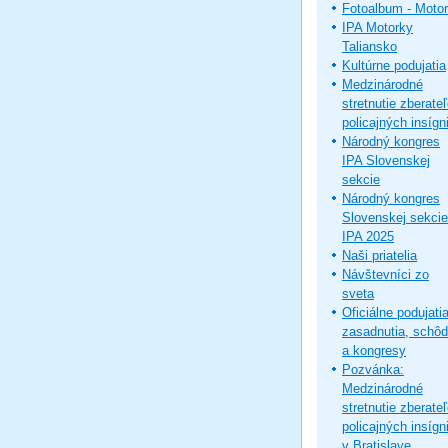
Fotoalbum - Moto
IPA Motorky
Taliansko
Kultúrne podujatia
Medzinárodné
stretnutie zberate
policajných insígni
Národný kongres
IPA Slovenskej
sekcie
Národný kongres
Slovenskej sekcie
IPA 2025
Naši priatelia
Návštevníci zo
sveta
Oficiálne podujatia
zasadnutia, schô
a kongresy
Pozvánka:
Medzinárodné
stretnutie zberate
policajných insígni
v Bratislave