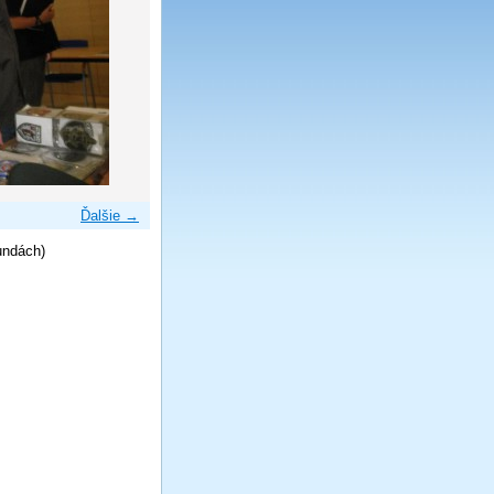
Ďalšie →
undách)