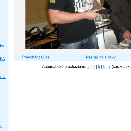
ky
← Predchádzajúce
Naspäť do zložky
IPA
Automatické precházenie:
3
|
4
|
5
|
6
|
7
(čas v sek
ikov
 -
er