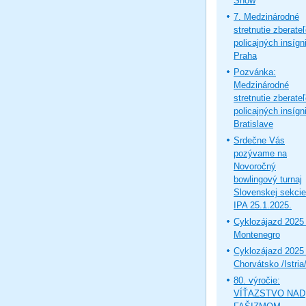
Show
7. Medzinárodné
stretnutie zberate
policajných insígni
Praha
Pozvánka:
Medzinárodné
stretnutie zberate
policajných insígni
Bratislave
Srdečne Vás
pozývame na
Novoročný
bowlingový turnaj
Slovenskej sekcie
IPA 25.1.2025.
Cyklozájazd 2025 
Montenegro
Cyklozájazd 2025 
Chorvátsko /Istria
80. výročie:
VÍŤAZSTVO NAD