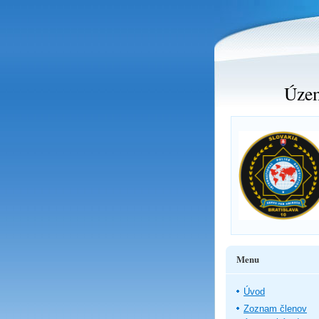
Územ
Menu
Úvod
Zoznam členov