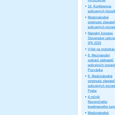
FAŠIZMOM
10. Konferencia
policajných histor
Medzinárodné
stretnutie zberate
policajných insígni
Národný kongres
Slovenskej sekcie
IPA 2025
Výlet na motorká
8. Mezinárodní
setkání sběratelů
policejních insignií
Pozvánka
8. Medzinárodné
stretnutie zberate
policajných insígni
Praha
4.ročník
Novoročného
bowlingového turn
Medzinárodná