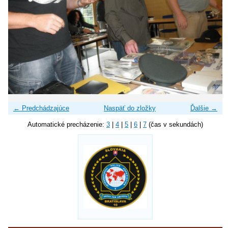
← Predchádzajúce
Naspäť do zložky
Ďalšie →
Automatické precházenie:
3
|
4
|
5
|
6
|
7
(čas v sekundách)