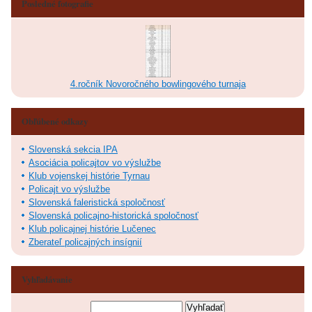
Posledné fotografie
4.ročník Novoročného bowlingového turnaja
Obľúbené odkazy
Slovenská sekcia IPA
Asociácia policajtov vo výslužbe
Klub vojenskej histórie Tyrnau
Policajt vo výslužbe
Slovenská faleristická spoločnosť
Slovenská policajno-historická spoločnosť
Klub policajnej histórie Lučenec
Zberateľ policajných insígnií
Vyhľadávanie