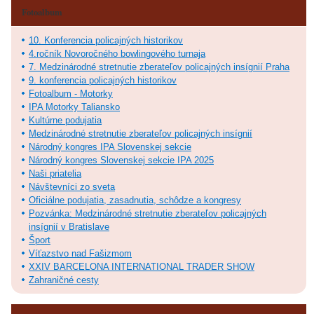
Fotoalbum
10. Konferencia policajných historikov
4.ročník Novoročného bowlingového turnaja
7. Medzinárodné stretnutie zberateľov policajných insígnií Praha
9. konferencia policajných historikov
Fotoalbum - Motorky
IPA Motorky Taliansko
Kultúrne podujatia
Medzinárodné stretnutie zberateľov policajných insígnií
Národný kongres IPA Slovenskej sekcie
Národný kongres Slovenskej sekcie IPA 2025
Naši priatelia
Návštevníci zo sveta
Oficiálne podujatia, zasadnutia, schôdze a kongresy
Pozvánka: Medzinárodné stretnutie zberateľov policajných
insígnií v Bratislave
Šport
Víťazstvo nad Fašizmom
XXIV BARCELONA INTERNATIONAL TRADER SHOW
Zahraničné cesty