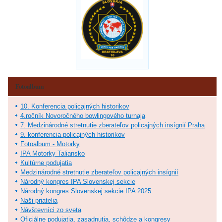
Fotoalbum
10. Konferencia policajných historikov
4.ročník Novoročného bowlingového turnaja
7. Medzinárodné stretnutie zberateľov policajných insígnií Praha
9. konferencia policajných historikov
Fotoalbum - Motorky
IPA Motorky Taliansko
Kultúrne podujatia
Medzinárodné stretnutie zberateľov policajných insígnií
Národný kongres IPA Slovenskej sekcie
Národný kongres Slovenskej sekcie IPA 2025
Naši priatelia
Návštevníci zo sveta
Oficiálne podujatia, zasadnutia, schôdze a kongresy