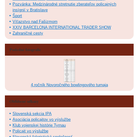
Pozvánka: Medzinárodné stretnutie zberateľov policajných
insígnií v Bratislave
Šport
Víťazstvo nad Fašizmom
XXIV BARCELONA INTERNATIONAL TRADER SHOW
Zahraničné cesty
Posledné fotografie
4.ročník Novoročného bowlingového turnaja
Obľúbené odkazy
Slovenská sekcia IPA
Asociácia policajtov vo výslužbe
Klub vojenskej histórie Tyrnau
Policajt vo výslužbe
Slovenská faleristická spoločnosť