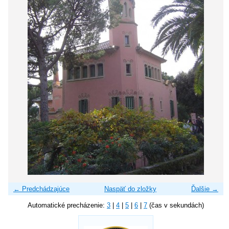
← Predchádzajúce
Naspäť do zložky
Ďalšie →
Automatické precházenie:
3
|
4
|
5
|
6
|
7
(čas v sekundách)