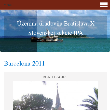
Menu
Územná úradovňa Bratislava X
Slovenskej sekcie IPA
Barcelona 2011
BCN 11 34.JPG