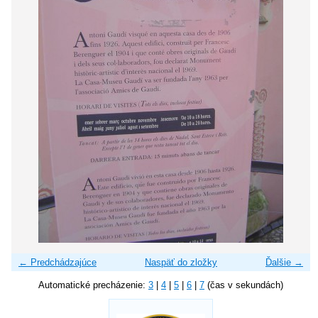
← Predchádzajúce
Naspäť do zložky
Ďalšie →
Automatické precházenie:
3
|
4
|
5
|
6
|
7
(čas v sekundách)