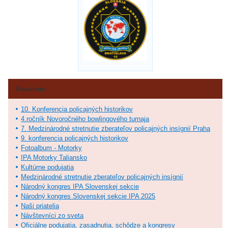
Fotoalbum
10. Konferencia policajných historikov
4.ročník Novoročného bowlingového turnaja
7. Medzinárodné stretnutie zberateľov policajných insígnií Praha
9. konferencia policajných historikov
Fotoalbum - Motorky
IPA Motorky Taliansko
Kultúrne podujatia
Medzinárodné stretnutie zberateľov policajných insígnií
Národný kongres IPA Slovenskej sekcie
Národný kongres Slovenskej sekcie IPA 2025
Naši priatelia
Návštevníci zo sveta
Oficiálne podujatia, zasadnutia, schôdze a kongresy