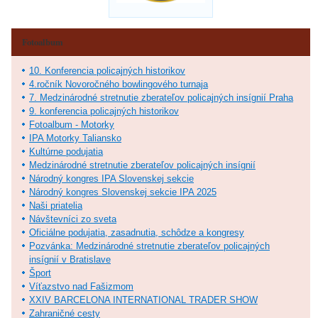
Fotoalbum
10. Konferencia policajných historikov
4.ročník Novoročného bowlingového turnaja
7. Medzinárodné stretnutie zberateľov policajných insígnií Praha
9. konferencia policajných historikov
Fotoalbum - Motorky
IPA Motorky Taliansko
Kultúrne podujatia
Medzinárodné stretnutie zberateľov policajných insígnií
Národný kongres IPA Slovenskej sekcie
Národný kongres Slovenskej sekcie IPA 2025
Naši priatelia
Návštevníci zo sveta
Oficiálne podujatia, zasadnutia, schôdze a kongresy
Pozvánka: Medzinárodné stretnutie zberateľov policajných
insígnií v Bratislave
Šport
Víťazstvo nad Fašizmom
XXIV BARCELONA INTERNATIONAL TRADER SHOW
Zahraničné cesty