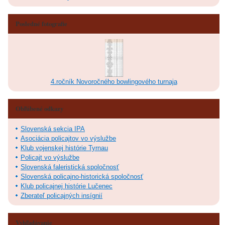
Posledné fotografie
4.ročník Novoročného bowlingového turnaja
Obľúbené odkazy
Slovenská sekcia IPA
Asociácia policajtov vo výslužbe
Klub vojenskej histórie Tyrnau
Policajt vo výslužbe
Slovenská faleristická spoločnosť
Slovenská policajno-historická spoločnosť
Klub policajnej histórie Lučenec
Zberateľ policajných insígnií
Vyhľadávanie