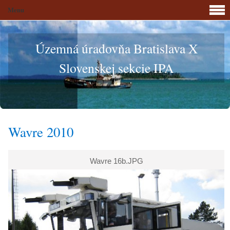
Menu
Územná úradovňa Bratislava X
Slovenskej sekcie IPA
Wavre 2010
Wavre 16b.JPG