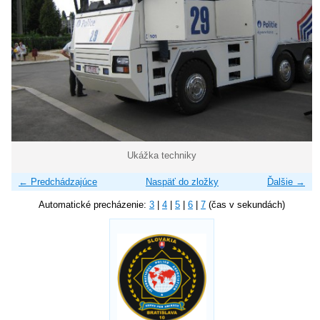
Ukážka techniky
← Predchádzajúce
Naspäť do zložky
Ďalšie →
Automatické precházenie:
3
|
4
|
5
|
6
|
7
(čas v sekundách)