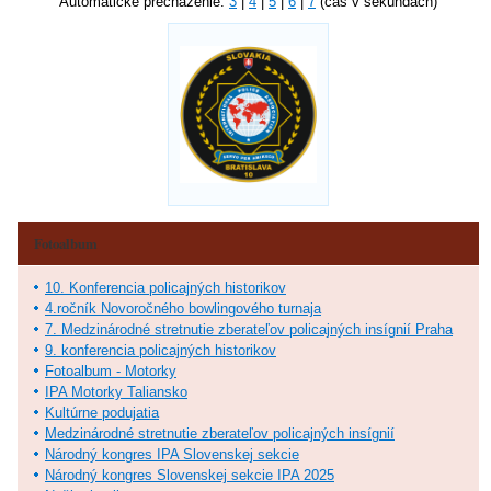
Automatické precházenie:
3
|
4
|
5
|
6
|
7
(čas v sekundách)
Fotoalbum
10. Konferencia policajných historikov
4.ročník Novoročného bowlingového turnaja
7. Medzinárodné stretnutie zberateľov policajných insígnií Praha
9. konferencia policajných historikov
Fotoalbum - Motorky
IPA Motorky Taliansko
Kultúrne podujatia
Medzinárodné stretnutie zberateľov policajných insígnií
Národný kongres IPA Slovenskej sekcie
Národný kongres Slovenskej sekcie IPA 2025