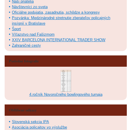
Naši priatelia
Návštevníci zo sveta
Oficiálne podujatia, zasadnutia, schôdze a kongresy
Pozvánka: Medzinárodné stretnutie zberateľov policajných
insígnií v Bratislave
Šport
Víťazstvo nad Fašizmom
XXIV BARCELONA INTERNATIONAL TRADER SHOW
Zahraničné cesty
Posledné fotografie
4.ročník Novoročného bowlingového turnaja
Obľúbené odkazy
Slovenská sekcia IPA
Asociácia policajtov vo výslužbe