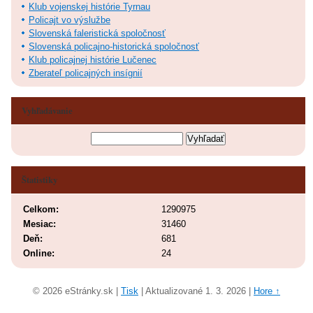
Klub vojenskej histórie Tyrnau
Policajt vo výslužbe
Slovenská faleristická spoločnosť
Slovenská policajno-historická spoločnosť
Klub policajnej histórie Lučenec
Zberateľ policajných insígnií
Vyhľadávanie
Štatistiky
Celkom:
1290975
Mesiac:
31460
Deň:
681
Online:
24
© 2026 eStránky.sk
|
Tisk
|
Aktualizované 1. 3. 2026
|
Hore ↑