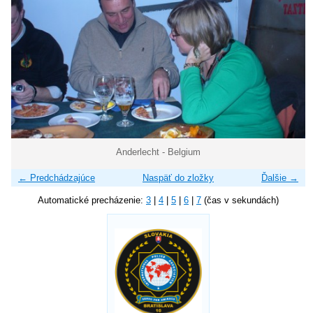
Anderlecht - Belgium
← Predchádzajúce
Naspäť do zložky
Ďalšie →
Automatické precházenie:
3
|
4
|
5
|
6
|
7
(čas v sekundách)