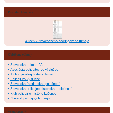
Posledné fotografie
4.ročník Novoročného bowlingového turnaja
Obľúbené odkazy
Slovenská sekcia IPA
Asociácia policajtov vo výslužbe
Klub vojenskej histórie Tyrnau
Policajt vo výslužbe
Slovenská faleristická spoločnosť
Slovenská policajno-historická spoločnosť
Klub policajnej histórie Lučenec
Zberateľ policajných insígnií
Vyhľadávanie