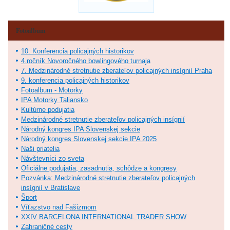
Fotoalbum
10. Konferencia policajných historikov
4.ročník Novoročného bowlingového turnaja
7. Medzinárodné stretnutie zberateľov policajných insígnií Praha
9. konferencia policajných historikov
Fotoalbum - Motorky
IPA Motorky Taliansko
Kultúrne podujatia
Medzinárodné stretnutie zberateľov policajných insígnií
Národný kongres IPA Slovenskej sekcie
Národný kongres Slovenskej sekcie IPA 2025
Naši priatelia
Návštevníci zo sveta
Oficiálne podujatia, zasadnutia, schôdze a kongresy
Pozvánka: Medzinárodné stretnutie zberateľov policajných
insígnií v Bratislave
Šport
Víťazstvo nad Fašizmom
XXIV BARCELONA INTERNATIONAL TRADER SHOW
Zahraničné cesty