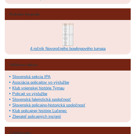
Posledné fotografie
4.ročník Novoročného bowlingového turnaja
Obľúbené odkazy
Slovenská sekcia IPA
Asociácia policajtov vo výslužbe
Klub vojenskej histórie Tyrnau
Policajt vo výslužbe
Slovenská faleristická spoločnosť
Slovenská policajno-historická spoločnosť
Klub policajnej histórie Lučenec
Zberateľ policajných insígnií
Vyhľadávanie