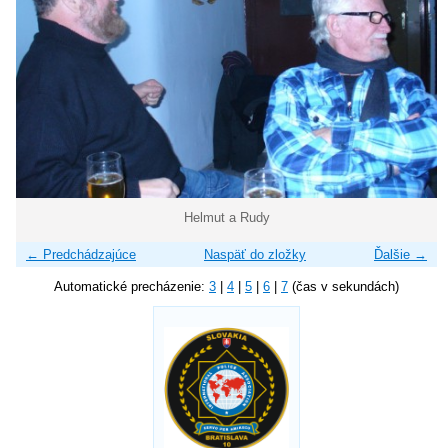
Helmut a Rudy
← Predchádzajúce
Naspäť do zložky
Ďalšie →
Automatické precházenie:
3
|
4
|
5
|
6
|
7
(čas v sekundách)