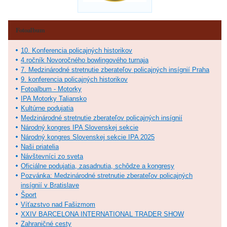
Fotoalbum
10. Konferencia policajných historikov
4.ročník Novoročného bowlingového turnaja
7. Medzinárodné stretnutie zberateľov policajných insígnií Praha
9. konferencia policajných historikov
Fotoalbum - Motorky
IPA Motorky Taliansko
Kultúrne podujatia
Medzinárodné stretnutie zberateľov policajných insígnií
Národný kongres IPA Slovenskej sekcie
Národný kongres Slovenskej sekcie IPA 2025
Naši priatelia
Návštevníci zo sveta
Oficiálne podujatia, zasadnutia, schôdze a kongresy
Pozvánka: Medzinárodné stretnutie zberateľov policajných
insígnií v Bratislave
Šport
Víťazstvo nad Fašizmom
XXIV BARCELONA INTERNATIONAL TRADER SHOW
Zahraničné cesty