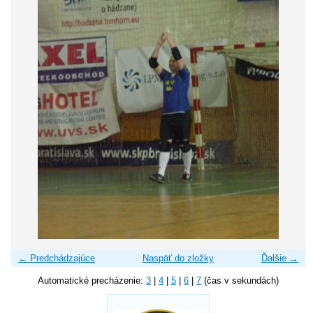
← Predchádzajúce
Naspäť do zložky
Ďalšie →
Automatické precházenie:
3
|
4
|
5
|
6
|
7
(čas v sekundách)