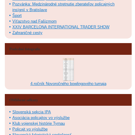
Pozvánka: Medzinárodné stretnutie zberateľov policajných
insígnií v Bratislave
Šport
Víťazstvo nad Fašizmom
XXIV BARCELONA INTERNATIONAL TRADER SHOW
Zahraničné cesty
Posledné fotografie
4.ročník Novoročného bowlingového turnaja
Obľúbené odkazy
Slovenská sekcia IPA
Asociácia policajtov vo výslužbe
Klub vojenskej histórie Tyrnau
Policajt vo výslužbe
Slovenská faleristická spoločnosť