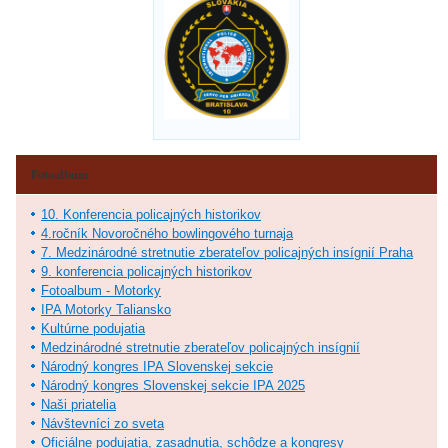
Fotoalbum
10. Konferencia policajných historikov
4.ročník Novoročného bowlingového turnaja
7. Medzinárodné stretnutie zberateľov policajných insígnií Praha
9. konferencia policajných historikov
Fotoalbum - Motorky
IPA Motorky Taliansko
Kultúrne podujatia
Medzinárodné stretnutie zberateľov policajných insígnií
Národný kongres IPA Slovenskej sekcie
Národný kongres Slovenskej sekcie IPA 2025
Naši priatelia
Návštevníci zo sveta
Oficiálne podujatia, zasadnutia, schôdze a kongresy