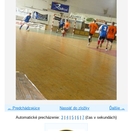
← Predchádzajúce
Naspäť do zložky
Ďalšie →
Automatické precházenie:
3
|
4
|
5
|
6
|
7
(čas v sekundách)