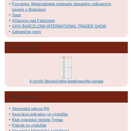
Pozvánka: Medzinárodné stretnutie zberateľov policajných
insígnií v Bratislave
Šport
Víťazstvo nad Fašizmom
XXIV BARCELONA INTERNATIONAL TRADER SHOW
Zahraničné cesty
Posledné fotografie
4.ročník Novoročného bowlingového turnaja
Obľúbené odkazy
Slovenská sekcia IPA
Asociácia policajtov vo výslužbe
Klub vojenskej histórie Tyrnau
Policajt vo výslužbe
Slovenská faleristická spoločnosť