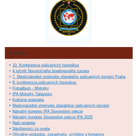
Fotoalbum
10. Konferencia policajných historikov
4.ročník Novoročného bowlingového turnaja
7. Medzinárodné stretnutie zberateľov policajných insígnií Praha
9. konferencia policajných historikov
Fotoalbum - Motorky
IPA Motorky Taliansko
Kultúrne podujatia
Medzinárodné stretnutie zberateľov policajných insígnií
Národný kongres IPA Slovenskej sekcie
Národný kongres Slovenskej sekcie IPA 2025
Naši priatelia
Návštevníci zo sveta
Oficiálne podujatia, zasadnutia, schôdze a kongresy