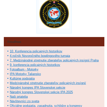
Fotoalbum
10. Konferencia policajných historikov
4.ročník Novoročného bowlingového turnaja
7. Medzinárodné stretnutie zberateľov policajných insígnií Praha
9. konferencia policajných historikov
Fotoalbum - Motorky
IPA Motorky Taliansko
Kultúrne podujatia
Medzinárodné stretnutie zberateľov policajných insígnií
Národný kongres IPA Slovenskej sekcie
Národný kongres Slovenskej sekcie IPA 2025
Naši priatelia
Návštevníci zo sveta
Oficiálne podujatia, zasadnutia, schôdze a kongresy