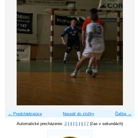
← Predchádzajúce
Naspäť do zložky
Ďalšie →
Automatické precházenie:
3
|
4
|
5
|
6
|
7
(čas v sekundách)