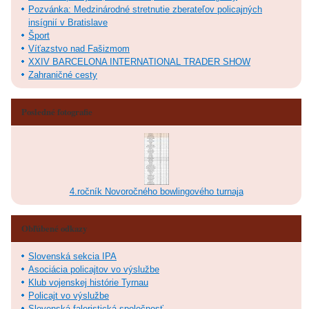
Pozvánka: Medzinárodné stretnutie zberateľov policajných
insígnií v Bratislave
Šport
Víťazstvo nad Fašizmom
XXIV BARCELONA INTERNATIONAL TRADER SHOW
Zahraničné cesty
Posledné fotografie
4.ročník Novoročného bowlingového turnaja
Obľúbené odkazy
Slovenská sekcia IPA
Asociácia policajtov vo výslužbe
Klub vojenskej histórie Tyrnau
Policajt vo výslužbe
Slovenská faleristická spoločnosť